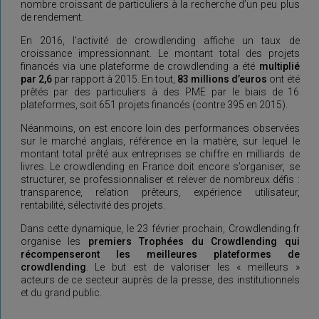
nombre croissant de particuliers à la recherche d’un peu plus
de rendement.
En 2016, l’activité de crowdlending affiche un taux de
croissance impressionnant. Le montant total des projets
financés via une plateforme de crowdlending a été
multiplié
par 2,6
par rapport à 2015. En tout,
83 millions d’euros
ont été
prêtés par des particuliers à des PME par le biais de 16
plateformes, soit 651 projets financés (contre 395 en 2015).
Néanmoins, on est encore loin des performances observées
sur le marché anglais, référence en la matière, sur lequel le
montant total prêté aux entreprises se chiffre en milliards de
livres. Le crowdlending en France doit encore s’organiser, se
structurer, se professionnaliser et relever de nombreux défis :
transparence, relation prêteurs, expérience utilisateur,
rentabilité, sélectivité des projets.
Dans cette dynamique, le 23 février prochain, Crowdlending.fr
organise les
premiers Trophées du Crowdlending qui
récompenseront les meilleures plateformes de
crowdlending
. Le but est de valoriser les « meilleurs »
acteurs de ce secteur auprès de la presse, des institutionnels
et du grand public.