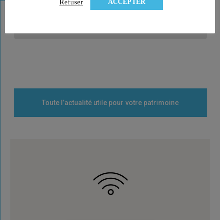
ACCEPTER
Refuser
Minibons et amélioration de la fiscalité du prêt
participatif
Toute l’actualité utile pour votre patrimoine