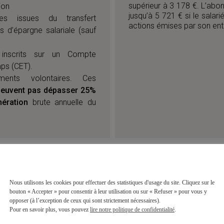
supérieur à 3 178 €. L’abo
ion
jusqu’à 5 721 € si le salari
s issues du transfert
actions émises par son ent
ns d’épargne salariale (sauf
 inscrits sur un Compte
ps (CET).
ents volontaires. Ces
peuvent pas dépasser 25%
ération
brute annuelle du
LITÉ DE L’ÉPARGNE DU PEE ET CAS DE DÉBLOCAGE
Nous utilisons les cookies pour effectuer des statistiques d'usage du site. Cliquez sur le
es sur un PEE sont
bloquées au moins 5 ans
. Toutefois, il
bouton « Accepter » pour consentir à leur utilisation ou sur « Refuser » pour vous y
ns lesquelles il est possible de demander le déblocage de
opposer (à l’exception de ceux qui sont strictement nécessaires).
Pour en savoir plus, vous pouvez
lire notre politique de confidentialité
.