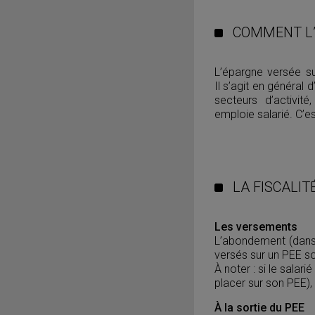
COMMENT L’
L’épargne versée su
Il s’agit en général
secteurs d’activité
emploie salarié. C’es
LA FISCALIT
Les versements
L’abondement (dans l
versés sur un PEE so
À noter : si le salar
placer sur son PEE),
À la sortie du PEE