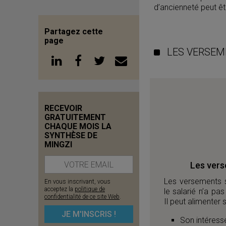
d’ancienneté peut ê
Partagez cette
page
LES VERSEM
RECEVOIR
GRATUITEMENT
CHAQUE MOIS LA
SYNTHÈSE DE
MINGZI
Les vers
Les versements su
En vous inscrivant, vous
acceptez la
politique de
le salarié n’a pa
confidentialité de ce site Web
.
Il peut alimenter
Son intéres