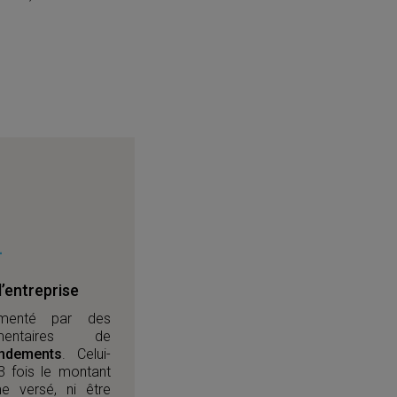
l’entreprise
imenté par des
mentaires de
ndements
. Celui-
3 fois le montant
e versé, ni être