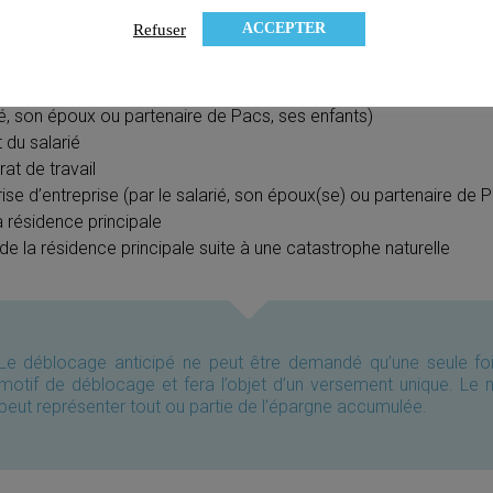
ACCEPTER
Refuser
option d’un 3e enfant
ion, dissolution d’un Pacs, avec la garde d’au moins un enfant
 son époux ou partenaire de Pacs)
rié, son époux ou partenaire de Pacs, ses enfants)
du salarié
at de travail
ise d’entreprise (par le salarié, son époux(se) ou partenaire de P
a résidence principale
e la résidence principale suite à une catastrophe naturelle
Le déblocage anticipé ne peut être demandé qu’une seule f
motif de déblocage et fera l’objet d’un versement unique. Le
peut représenter tout ou partie de l’épargne accumulée.