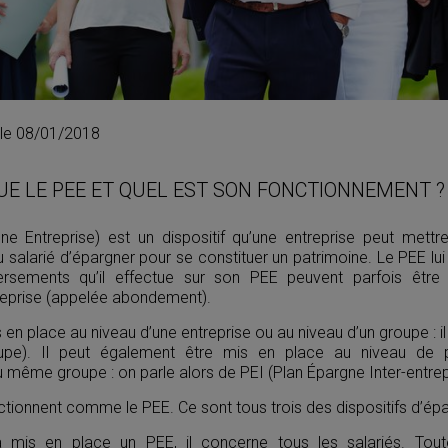
 le 08/01/2018
UE LE PEE ET QUEL EST SON FONCTIONNEMENT ?
e Entreprise) est un dispositif qu’une entreprise peut mett
u salarié d’épargner pour se constituer un patrimoine. Le PEE lui
ersements qu’il effectue sur son PEE peuvent parfois êtr
treprise (appelée abondement).
en place au niveau d’une entreprise ou au niveau d’un groupe : il
pe). Il peut également être mis en place au niveau de pl
 même groupe : on parle alors de PEI (Plan Épargne Inter-entrep
ctionnent comme le PEE. Ce sont tous trois des dispositifs d’épa
a mis en place un PEE, il concerne tous les salariés. Toute