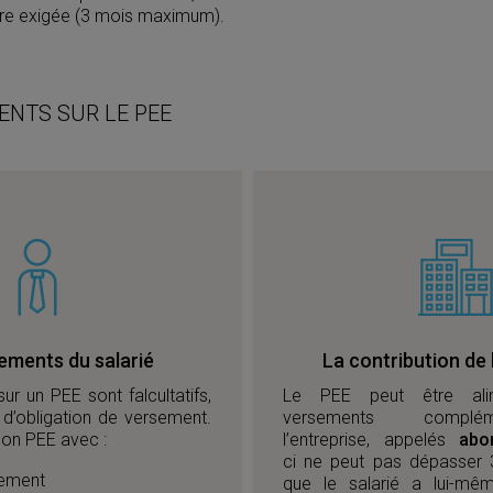
tre exigée (3 mois maximum).
ENTS SUR LE PEE
ements du salarié
La contribution de 
r un PEE sont falcultatifs,
Le PEE peut être al
s d’obligation de versement.
versements complé
 son PEE avec :
l’entreprise, appelés
abo
ci ne peut pas dépasser 
sement
que le salarié a lui-mêm