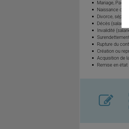
Mariage, Pacs
Naissance ou ad
Divorce, séparat
Décès (salarié,
Invalidité (sala
Surendettement 
Rupture du contr
Création ou repr
Acquisition de l
Remise en état d