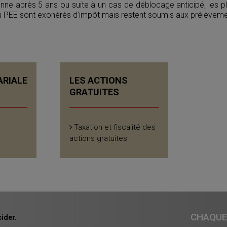
ienne après 5 ans ou suite à un cas de déblocage anticipé, les p
du PEE sont exonérés d’impôt mais restent soumis aux prélèveme
ARIALE
LES ACTIONS
GRATUITES
Taxation et fiscalité des
actions gratuites
CHAQUE 
ider.