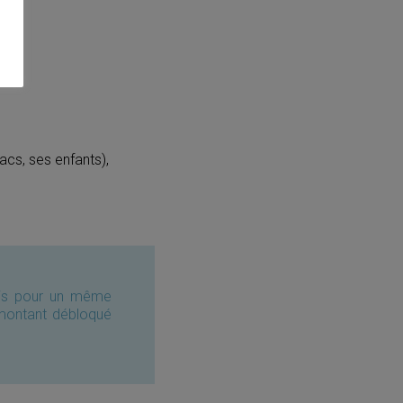
acs, ses enfants),
ois pour un même
 montant débloqué