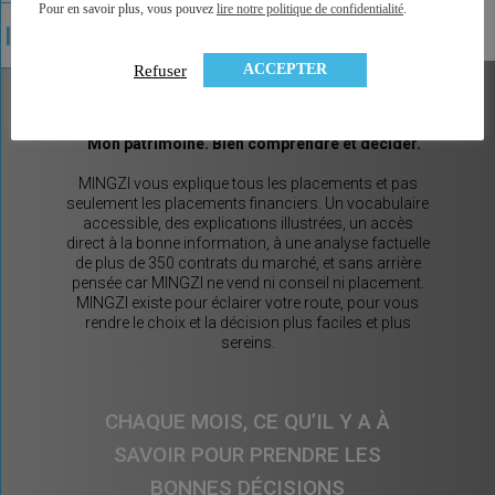
Pour en savoir plus, vous pouvez
lire notre politique de confidentialité
.
ACCEPTER
Refuser
MINGZI
Mon patrimoine. Bien comprendre et décider.
MINGZI vous explique tous les placements et pas
seulement les placements financiers. Un vocabulaire
accessible, des explications illustrées, un accès
direct à la bonne information, à une analyse factuelle
de plus de 350 contrats du marché, et sans arrière
pensée car MINGZI ne vend ni conseil ni placement.
MINGZI existe pour éclairer votre route, pour vous
rendre le choix et la décision plus faciles et plus
sereins.
CHAQUE MOIS, CE QU’IL Y A À
SAVOIR POUR PRENDRE LES
BONNES DÉCISIONS