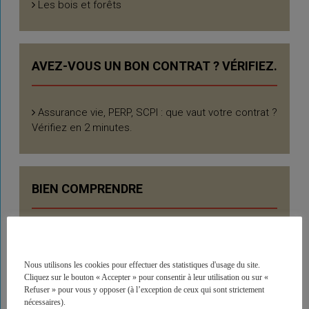
Les bois et forêts
AVEZ-VOUS UN BON CONTRAT ? VÉRIFIEZ.
Assurance vie, PERP, SCPI : que vaut votre contrat ?
Vérifiez en 2 minutes.
BIEN COMPRENDRE
Les placements
Les investissements thématiques
Nous utilisons les cookies pour effectuer des statistiques d'usage du site.
Cliquez sur le bouton « Accepter » pour consentir à leur utilisation ou sur «
Refuser » pour vous y opposer (à l’exception de ceux qui sont strictement
nécessaires).