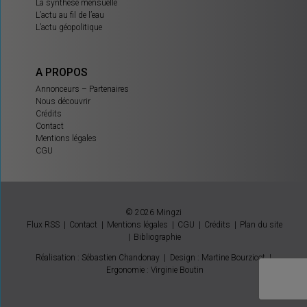
La synthèse mensuelle
L’actu au fil de l’eau
L’actu géopolitique
A PROPOS
Annonceurs – Partenaires
Nous découvrir
Crédits
Contact
Mentions légales
CGU
© 2026 Mingzi
Flux RSS
Contact
Mentions légales
CGU
Crédits
Plan du site
Bibliographie
Réalisation : Sébastien Chandonay
|
Design : Martine Bourzicot
|
Ergonomie : Virginie Boutin