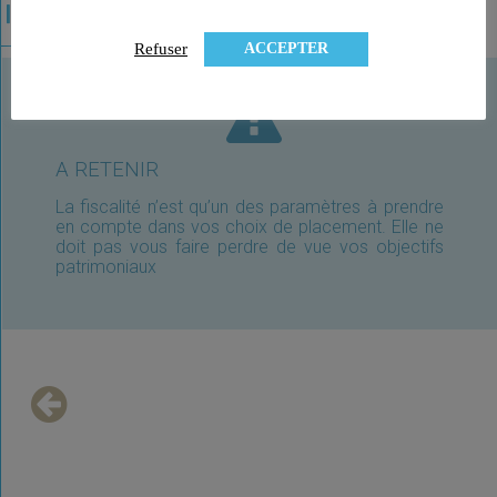
ACCEPTER
Refuser
A RETENIR
La fiscalité n’est qu’un des paramètres à prendre
en compte dans vos choix de placement. Elle ne
doit pas vous faire perdre de vue vos objectifs
patrimoniaux