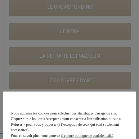
LE CROWDFUNDING
LE PERP
LA RETRAITE LOI MADELIN
LES OEUVRES D'ART
LES VOITURES DE COLLECTION
Nous utilisons les cookies pour effectuer des statistiques d'usage du site.
Cliquez sur le bouton « Accepter » pour consentir à leur utilisation ou sur «
Refuser » pour vous y opposer (à l’exception de ceux qui sont strictement
L'IMMOBILIER EN NUE-PROPRIÉTÉ
nécessaires).
Pour en savoir plus, vous pouvez
lire notre politique de confidentialité
.