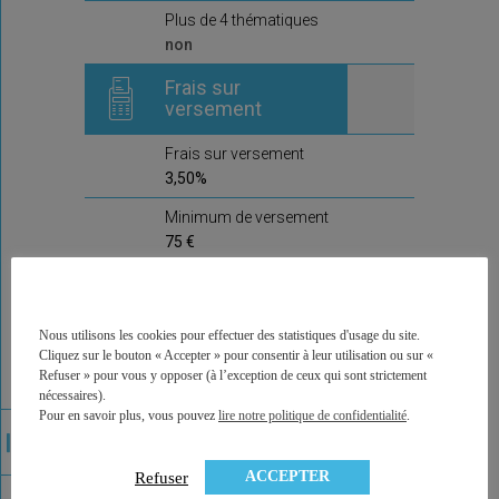
Plus de 4 thématiques
non
Frais sur
versement
Frais sur versement
3,50%
Minimum de versement
75 €
Frais d'arbitrage
Frais d'arbitrage
Nous utilisons les cookies pour effectuer des statistiques d'usage du site.
0,5%
Cliquez sur le bouton « Accepter » pour consentir à leur utilisation ou sur «
Refuser » pour vous y opposer (à l’exception de ceux qui sont strictement
Arbitrages offerts
nécessaires).
Pour en savoir plus, vous pouvez
lire notre politique de confidentialité
.
non
Commentaire de la
ACCEPTER
Refuser
compagnie