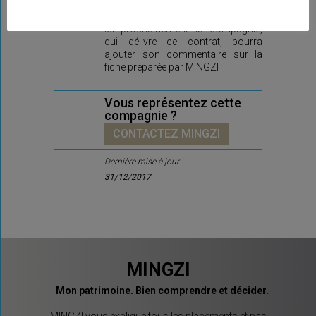
Ici prochainement la compagnie,
qui délivre ce contrat, pourra
ajouter son commentaire sur la
fiche préparée par MINGZI
Vous représentez cette
compagnie ?
CONTACTEZ MINGZI
Dernière mise à jour
31/12/2017
MINGZI
Mon patrimoine. Bien comprendre et décider.