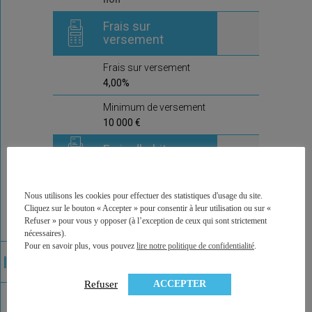
Frais sur
versement
Frais sur versement
4,00%
Minimum de versement
10 000 €
Frais d'arbitrage
Frais d'arbitrage
0,6%
Nous utilisons les cookies pour effectuer des statistiques d'usage du site.
Cliquez sur le bouton « Accepter » pour consentir à leur utilisation ou sur «
Arbitrages offerts
Refuser » pour vous y opposer (à l’exception de ceux qui sont strictement
non
nécessaires).
Pour en savoir plus, vous pouvez
lire notre politique de confidentialité
.
Commentaire de la
compagnie
ACCEPTER
Refuser