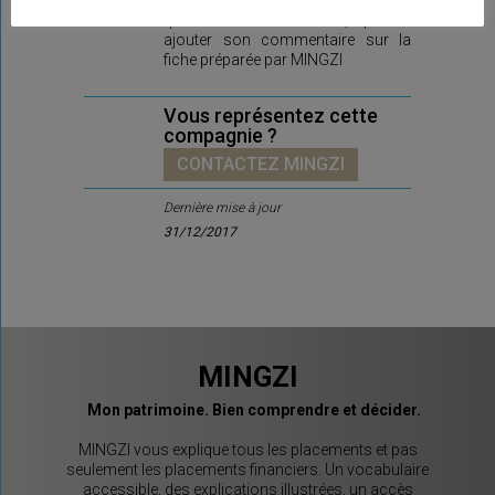
Ici prochainement la compagnie,
qui délivre ce contrat, pourra
ajouter son commentaire sur la
fiche préparée par MINGZI
Vous représentez cette
compagnie ?
CONTACTEZ MINGZI
Dernière mise à jour
31/12/2017
MINGZI
Mon patrimoine. Bien comprendre et décider.
MINGZI vous explique tous les placements et pas
seulement les placements financiers. Un vocabulaire
accessible, des explications illustrées, un accès