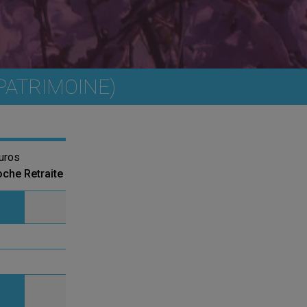
PATRIMOINE)
uros
che Retraite