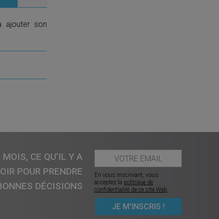
a ajouter son
MOIS, CE QU’IL Y A
VOIR POUR PRENDRE
En vous inscrivant, vous
acceptez la
politique de
BONNES DÉCISIONS
confidentialité de ce site Web
.