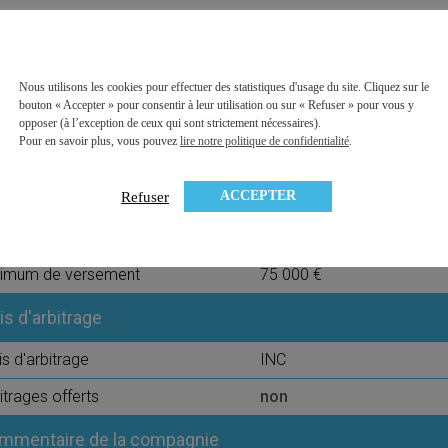
Europe
Asie
Monde
Pays émergents
ésence de PME
oui
Nous utilisons les cookies pour effectuer des statistiques d'usage du site. Cliquez sur le
bouton « Accepter » pour consentir à leur utilisation ou sur « Refuser » pour vous y
obilier physique (SCPI, OPCI, SCI)
oui
opposer (à l’exception de ceux qui sont strictement nécessaires).
Pour en savoir plus, vous pouvez
lire notre politique de confidentialité
.
s de 4 thématiques
oui
ais sur versement
ACCEPTER
Refuser
is sur versement
2,50%
nimum de versement
75 000 €
is d'arbitrage
is d'arbitrage
INC
itrages offerts
non
mmentaire de la compagnie