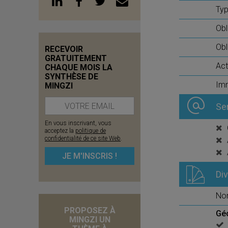
Typ
Obl
Obl
RECEVOIR
GRATUITEMENT
Act
CHAQUE MOIS LA
SYNTHÈSE DE
Imm
MINGZI
Se
En vous inscrivant, vous
acceptez la
politique de
confidentialité de ce site Web
.
Di
No
PROPOSEZ À
Gé
MINGZI UN