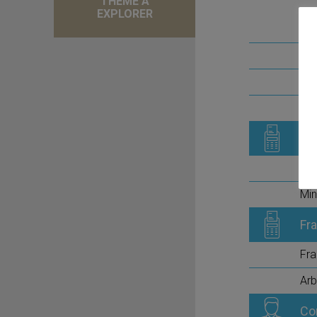
THÈME À
EXPLORER
Pr
Imm
Plu
Fr
Fra
Mi
Fra
Fra
Arb
Co