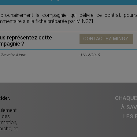
 prochainement la compagnie, qui délivre ce contrat, pourr
mentaire sur la fiche préparée par MINGZI
us représentez cette
CONTACTEZ MINGZI
mpagnie ?
ière mise à jour
31/12/2016
CHAQUE 
ider.
À SA
eulement
LES 
, des
ormation,
arché, et