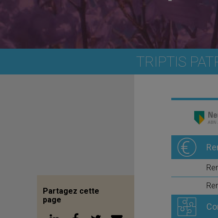
TRIPTIS PA
Re
Re
Ren
Partagez cette
page
Co