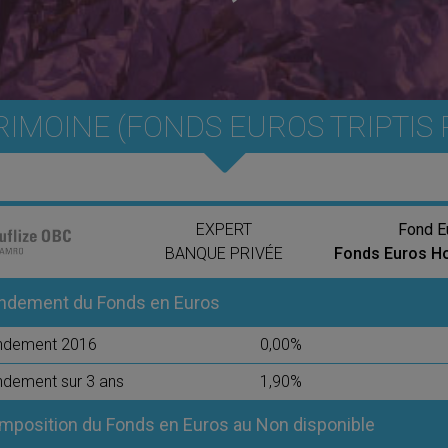
TRIMOINE (FONDS EUROS TRIPTIS 
EXPERT
Fond E
BANQUE PRIVÉE
Fonds Euros Ho
ndement du Fonds en Euros
ndement 2016
0,00%
dement sur 3 ans
1,90%
mposition du Fonds en Euros au Non disponible