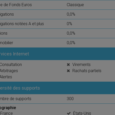
e de Fonds Euros
Classique
igations
0,0%
igations notées A et plus
0%
ions
0,0%
obilier
0,0%
rvices Internet
Consultation
Virements
Arbitrages
Rachats partiels
Alertes
versité des supports
mbre de supports
300
ographie
France
États-Unis