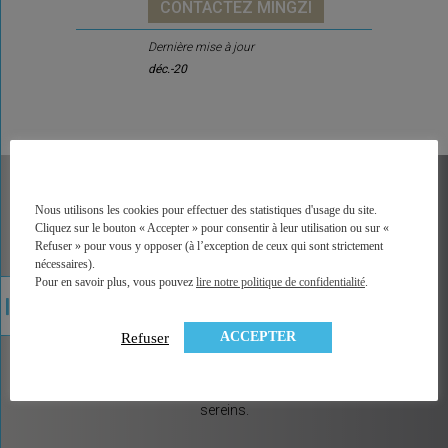
CONTACTEZ MINGZI
Dernière mise à jour
déc.-20
MINGZI
Nous utilisons les cookies pour effectuer des statistiques d'usage du site.
Cliquez sur le bouton « Accepter » pour consentir à leur utilisation ou sur «
Mon patrimoine. Bien comprendre et décider.
Refuser » pour vous y opposer (à l’exception de ceux qui sont strictement
nécessaires).
MINGZI vous explique tous les placements et pas
Pour en savoir plus, vous pouvez
lire notre politique de confidentialité
.
seulement les placements financiers. Un vocabulaire
accessible, des explications illustrées, un accès
direct à la bonne information, à une analyse factuelle
ACCEPTER
Refuser
de plus de 350 contrats du marché, et sans arrière
pensée car MINGZI ne vend ni conseil ni placement.
MINGZI existe pour éclairer votre route, pour vous
rendre le choix et la décision plus faciles et plus
sereins.