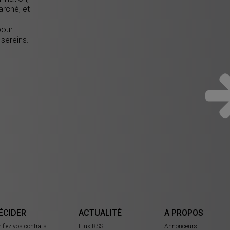
arché, et
pour
 sereins.
ÉCIDER
ACTUALITÉ
A PROPOS
rifiez vos contrats
Flux RSS
Annonceurs –