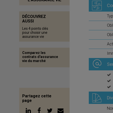
Co
Typ
DÉCOUVREZ
AUSSI
Obl
Les 4 points clés
pour choisir une
Obl
assurance vie
Act
Comparez les
Imm
contrats d'assurance
vie du marché
Se
Partagez cette
Di
page
No