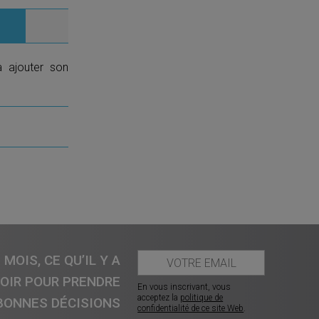
a ajouter son
MOIS, CE QU’IL Y A
VOIR POUR PRENDRE
En vous inscrivant, vous
acceptez la
politique de
BONNES DÉCISIONS
confidentialité de ce site Web
.