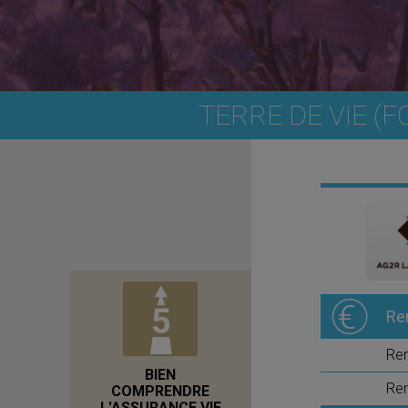
TERRE DE VIE (
Re
Re
BIEN
Ren
COMPRENDRE
L'ASSURANCE VIE