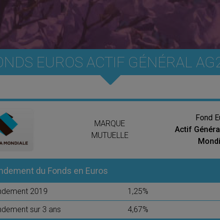
FONDS EUROS ACTIF GÉNÉRAL AG
Fond E
MARQUE
Actif Génér
MUTUELLE
Mondi
ndement du Fonds en Euros
ndement 2019
1,25%
dement sur 3 ans
4,67%