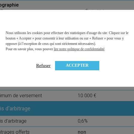
ographie
France
États-Unis
Europe
Asie
Monde
Pays émergents
Nous utilisons les cookies pour effectuer des statistiques d'usage du site. Cliquez sur le
ésence de PME
non
bouton « Accepter » pour consentir à leur utilisation ou sur « Refuser » pour vous y
opposer (à l’exception de ceux qui sont strictement nécessaires).
obilier physique (SCPI, OPCI, SCI)
non
Pour en savoir plus, vous pouvez
lire notre politique de confidentialité
.
s de 4 thématiques
non
ACCEPTER
Refuser
ais sur versement
is sur versement
4,50%
nimum de versement
10 000 €
is d'arbitrage
is d'arbitrage
0,6%
itrages offerts
non