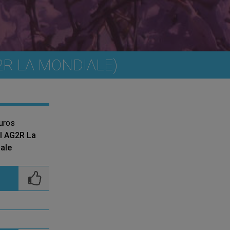
2R LA MONDIALE)
uros
al AG2R La
ale