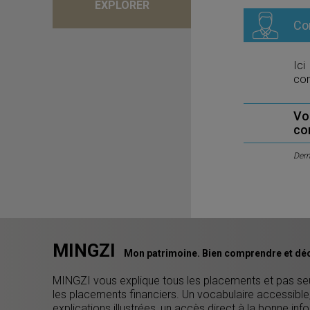
EXPLORER
Co
Ici
com
Vo
co
Dern
MINGZI
Mon patrimoine. Bien comprendre et déc
MINGZI vous explique tous les placements et pas s
les placements financiers. Un vocabulaire accessible
explications illustrées, un accès direct à la bonne inf