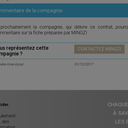
mmentaire de la compagnie
 prochainement la compagnie, qui délivre ce contrat, pourr
mentaire sur la fiche préparée par MINGZI
us représentez cette
CONTACTEZ MINGZI
mpagnie ?
ière mise à jour
31/12/2017
CHAQUE 
ider.
À SA
eulement
LES 
, des
ormation,