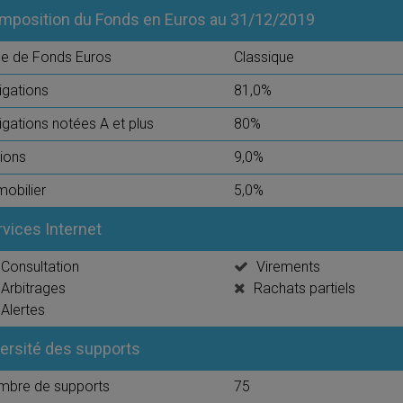
mposition du Fonds en Euros au 31/12/2019
e de Fonds Euros
Classique
igations
81,0%
igations notées A et plus
80%
ions
9,0%
obilier
5,0%
rvices Internet
Consultation
Virements
Arbitrages
Rachats partiels
Alertes
versité des supports
mbre de supports
75