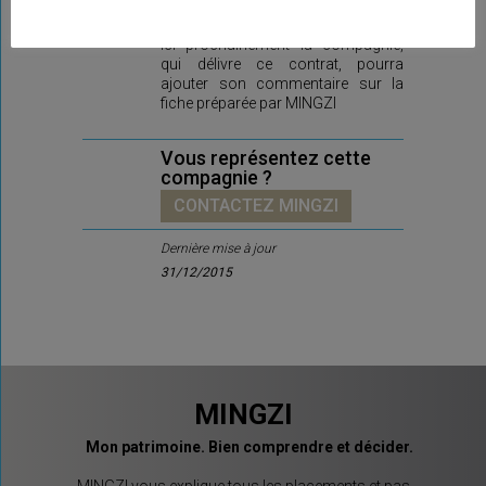
Ici prochainement la compagnie,
qui délivre ce contrat, pourra
ajouter son commentaire sur la
fiche préparée par MINGZI
Vous représentez cette
compagnie ?
CONTACTEZ MINGZI
Dernière mise à jour
31/12/2015
MINGZI
Mon patrimoine. Bien comprendre et décider.