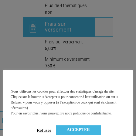
Plus de 4 thématiques
non
Frais sur
versement
Frais sur versement
5,00%
Minimum de versement
750 €
Frais d'arbitrage
Frais d'arbitrage
Nous utilisons les cookies pour effectuer des statistiques d'usage du site.
1,0%
Cliquez sur le bouton « Accepter » pour consentir à leur utilisation ou sur «
Refuser » pour vous y opposer (à l’exception de ceux qui sont strictement
Arbitrages offerts
nécessaires).
Pour en savoir plus, vous pouvez
lire notre politique de confidentialité
.
non
Commentaire de la
ACCEPTER
Refuser
compagnie