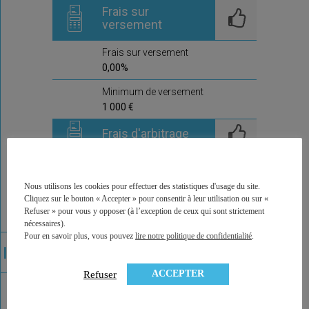
Frais sur
versement
Frais sur versement
0,00%
Minimum de versement
1 000 €
Frais d'arbitrage
Frais d'arbitrage
0,0%
Nous utilisons les cookies pour effectuer des statistiques d'usage du site.
Cliquez sur le bouton « Accepter » pour consentir à leur utilisation ou sur «
Arbitrages offerts
Refuser » pour vous y opposer (à l’exception de ceux qui sont strictement
non
nécessaires).
Pour en savoir plus, vous pouvez
lire notre politique de confidentialité
.
Commentaire de la
compagnie
ACCEPTER
Refuser
Ici prochainement la compagnie,
qui délivre ce contrat, pourra