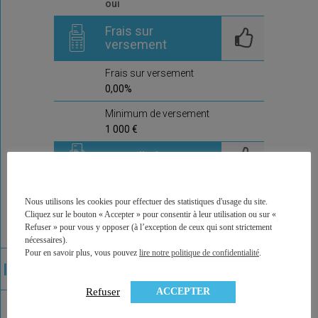
oui
Frais sur
versement
Frais sur versement
0,00%
Minimum de versement
1 000 €
Frais d'arbitrage
Frais d'arbitrage
0,0%
Nous utilisons les cookies pour effectuer des statistiques d'usage du site.
Cliquez sur le bouton « Accepter » pour consentir à leur utilisation ou sur «
Arbitrages offerts
Refuser » pour vous y opposer (à l’exception de ceux qui sont strictement
nécessaires).
non
Pour en savoir plus, vous pouvez
lire notre politique de confidentialité
.
Commentaire de la
compagnie
ACCEPTER
Refuser