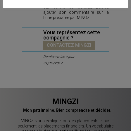
Ici prochainement la compagnie,
qui délivre ce contrat, pourra
ajouter son commentaire sur la
fiche préparée par MINGZI
Vous représentez cette
compagnie ?
CONTACTEZ MINGZI
Dernière mise à jour
31/12/2017
MINGZI
Mon patrimoine. Bien comprendre et décider.
MINGZI vous explique tous les placements et pas
seulement les placements financiers. Un vocabulaire