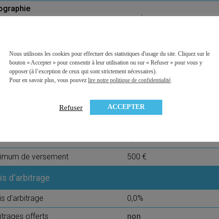
ographie
France
États-Unis
Europe
Asie
Monde
Pays émergents
Nous utilisons les cookies pour effectuer des statistiques d'usage du site. Cliquez sur le
ésence de PME
oui
bouton « Accepter » pour consentir à leur utilisation ou sur « Refuser » pour vous y
opposer (à l’exception de ceux qui sont strictement nécessaires).
obilier physique (SCPI, OPCI, SCI)
oui
Pour en savoir plus, vous pouvez
lire notre politique de confidentialité
.
s de 4 thématiques
oui
ACCEPTER
Refuser
ais sur versement
is sur versement
0,00%
nimum de versement
500 €
is d'arbitrage
is d'arbitrage
0,0%
itrages offerts
non