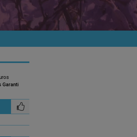
uros
s Garanti