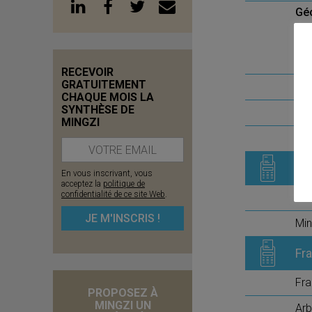
Gé
RECEVOIR
GRATUITEMENT
Pr
CHAQUE MOIS LA
SYNTHÈSE DE
Imm
MINGZI
Plu
Fr
En vous inscrivant, vous
acceptez la
politique de
confidentialité de ce site Web
.
Fra
Mi
Fra
Fra
PROPOSEZ À
MINGZI UN
Arb