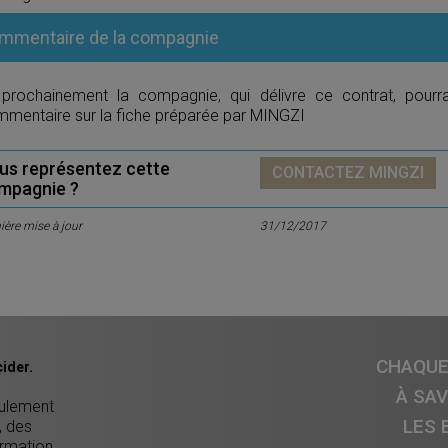
mmentaire de la compagnie
 prochainement la compagnie, qui délivre ce contrat, pourr
mentaire sur la fiche préparée par MINGZI
us représentez cette
CONTACTEZ MINGZI
mpagnie ?
ière mise à jour
31/12/2017
CHAQUE 
ider.
À SA
eulement
LES 
, des
ormation,