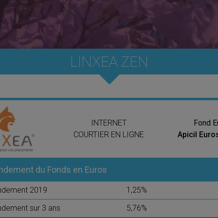
LINXEA ZEN
INTERNET
Fond E
COURTIER EN LIGNE
Apicil Euro
ndement du Fonds en Euros
ndement 2019
1,25%
dement sur 3 ans
5,76%