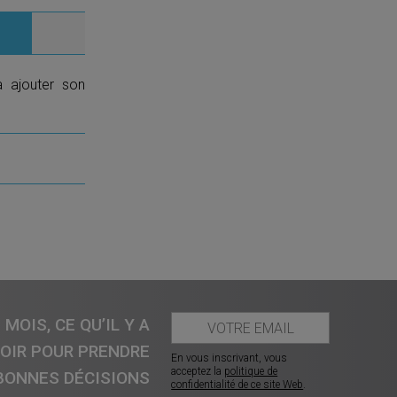
a ajouter son
MOIS, CE QU’IL Y A
VOIR POUR PRENDRE
En vous inscrivant, vous
acceptez la
politique de
BONNES DÉCISIONS
confidentialité de ce site Web
.