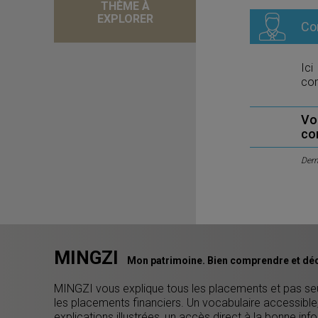
THÈME À
EXPLORER
Co
Ici
com
Vo
co
Dern
MINGZI
Mon patrimoine. Bien comprendre et déc
MINGZI vous explique tous les placements et pas s
les placements financiers. Un vocabulaire accessible
explications illustrées, un accès direct à la bonne inf