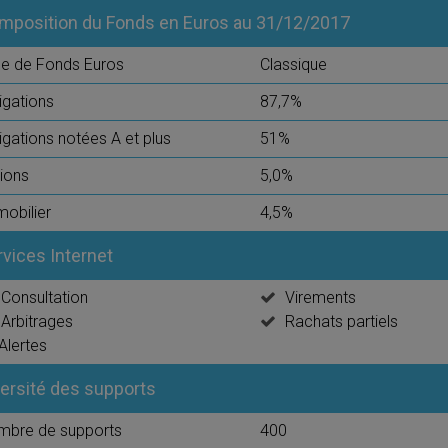
mposition du Fonds en Euros au 31/12/2017
e de Fonds Euros
Classique
igations
87,7%
igations notées A et plus
51%
ions
5,0%
obilier
4,5%
rvices Internet
Consultation
Virements
Arbitrages
Rachats partiels
Alertes
versité des supports
mbre de supports
400