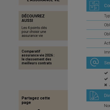
Co
Typ
DÉCOUVREZ
AUSSI
Obl
Les 4 points clés
pour choisir une
Obl
assurance vie
Act
Comparatif
Imm
assurance vie 2026 :
le classement des
Se
meilleurs contrats
Di
Partagez cette
page
No