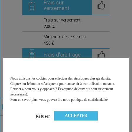
Frais sur
versement
Frais sur versement
2,00%
Minimum de versement
450 €
Frais d'arbitrage
Frais d'arbitrage
0,5%
Nous utilisons les cookies pour effectuer des statistiques d'usage du site.
Arbitrages offerts
Cliquez sur le bouton « Accepter » pour consentir à leur utilisation ou sur «
Refuser » pour vous y opposer (à l’exception de ceux qui sont strictement
non
nécessaires).
Pour en savoir plus, vous pouvez
lire notre politique de confidentialité
.
Commentaire de la
compagnie
ACCEPTER
Refuser
Ici prochainement la compagnie,
qui délivre ce contrat, pourra