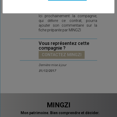
compagnie
Ici prochainement la compagnie,
qui délivre ce contrat, pourra
ajouter son commentaire sur la
fiche préparée par MINGZI
Vous représentez cette
compagnie ?
CONTACTEZ MINGZI
Dernière mise à jour
31/12/2017
MINGZI
Mon patrimoine. Bien comprendre et décider.