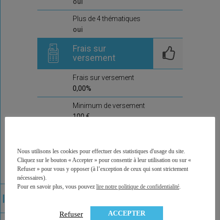
oui
Plus de 4 thématiques
oui
Frais sur
versement
Frais sur versement
0,00%
Minimum de versement
100 €
Frais d'arbitrage
Nous utilisons les cookies pour effectuer des statistiques d'usage du site.
Frais d'arbitrage
Cliquez sur le bouton « Accepter » pour consentir à leur utilisation ou sur «
0,0%
Refuser » pour vous y opposer (à l’exception de ceux qui sont strictement
nécessaires).
Arbitrages offerts
Pour en savoir plus, vous pouvez
lire notre politique de confidentialité
.
non
Commentaire de la
ACCEPTER
Refuser