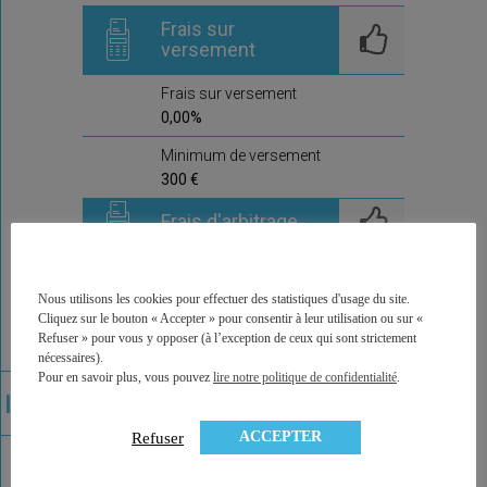
Frais sur
versement
Frais sur versement
0,00%
Minimum de versement
300 €
Frais d'arbitrage
Frais d'arbitrage
0,0%
Nous utilisons les cookies pour effectuer des statistiques d'usage du site.
Cliquez sur le bouton « Accepter » pour consentir à leur utilisation ou sur «
Arbitrages offerts
Refuser » pour vous y opposer (à l’exception de ceux qui sont strictement
non
nécessaires).
Pour en savoir plus, vous pouvez
lire notre politique de confidentialité
.
Commentaire de la
compagnie
ACCEPTER
Refuser
Ici prochainement la compagnie,