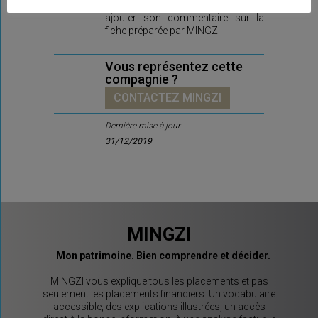
qui délivre ce contrat, pourra
ajouter son commentaire sur la
fiche préparée par MINGZI
Vous représentez cette
compagnie ?
CONTACTEZ MINGZI
Dernière mise à jour
31/12/2019
MINGZI
Mon patrimoine. Bien comprendre et décider.
MINGZI vous explique tous les placements et pas
seulement les placements financiers. Un vocabulaire
accessible, des explications illustrées, un accès