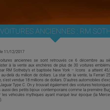
 VOITURES ANCIENNES : RM SOT
 le 11/12/2017
oitures anciennes se sont retrouvés ce 6 décembre au si
ister à la vente aux enchères de plus de 30 voitures emblém
par RM Sotheby’s et baptisée New York – Icons a atteint 45,5 
 au-delà du million de dollars. La star de la vente, la Ferrari 
 s’est vendue 18 millions de dollars. D’autres automobiles d’ex
Jaguar Type C. On y trouvait également des voitures histori
 aussi des petits bijoux contemporains comme la première Bugat
r les véhicules mythiques ayant marqué leur époque (la Merc
).