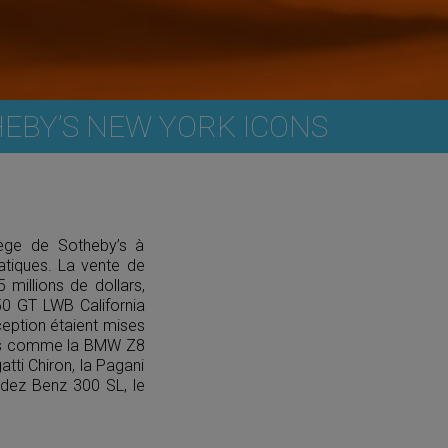
HEBY’S NEW YORK ICONS
ège de Sotheby’s à
atiques. La vente de
millions de dollars,
250 GT LWB California
ception étaient mises
ques comme la BMW Z8
ti Chiron, la Pagani
edez Benz 300 SL, le