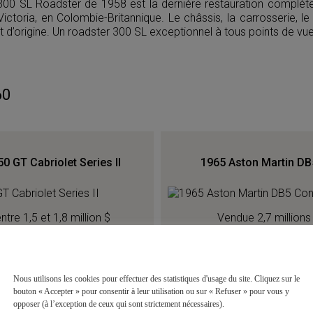
0 SL Roadster de 1958 est la dernière restauration complète à 
ctoria, en Colombie-Britannique. Le châssis, la carrosserie, l
d’origine. Un roadster 300 SL exceptionnel à tous points de vue
60
50 GT Cabriolet Series II
1965 Aston Martin DB
ntre 1,5 et 1,8 million $
Vendue 2,7 millions
Nous utilisons les cookies pour effectuer des statistiques d'usage du site. Cliquez sur le
GT Cabriolet Série II est le 150ème des 200 exemplaires con
bouton « Accepter » pour consentir à leur utilisation ou sur « Refuser » pour vous y
ée par Fast Cars Ltd et n’a parcouru que 600 miles depuis sa r
opposer (à l’exception de ceux qui sont strictement nécessaires).