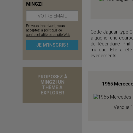
MINGZI
En vous inscrivant, vous
acceptez la
politique de
Cette Jaguar type C 
confidentialité de ce site Web
.
à gagner une course 
du légendaire Phil
marque. Elle a ét
événements.
PROPOSEZ À
MINGZI UN
1955 Mercede
THÈME À
EXPLORER
Vendue 1,