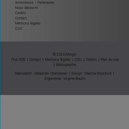
Annonceurs – Partenaires
Nous découvrir
Crédits
Contact
Mentions légales
CGU
© 2026 Mingzi
Flux RSS
Contact
Mentions légales
CGU
Crédits
Plan du site
Bibliographie
Réalisation : Sébastien Chandonay
|
Design : Martine Bourzicot
|
Ergonomie : Virginie Boutin