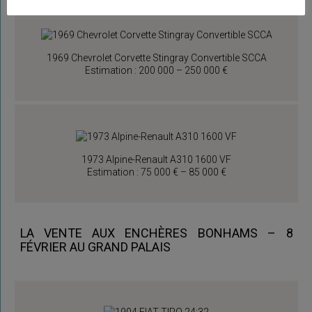
1969 Chevrolet Corvette Stingray Convertible SCCA
Estimation : 200 000 – 250 000 €
1973 Alpine-Renault A310 1600 VF
Estimation : 75 000 € – 85 000 €
LA VENTE AUX ENCHÈRES BONHAMS – 8
FÉVRIER AU GRAND PALAIS