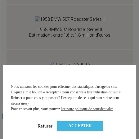
1958 BMW 507 Roadster Series II
Estimation : entre 1,6 et 1,8 million d’euros
1954 OSCA 2000 S
Estimation : 875 000 € – 975 000 €
Nous utilisons les cookies pour effectuer des statistiques d'usage du site.
Cliquez sur le bouton « Accepter » pour consentir à leur utilisation ou sur «
Refuser » pour vous y opposer (à l’exception de ceux qui sont strictement
nécessaires).
Pour en savoir plus, vous pouvez
lire notre politique de confidentialité
.
1970 Ferrari Dino 246 GT ‘L-Series’ by Scaglietti
Estimation : 300 000 – 350 000 €
ACCEPTER
Refuser