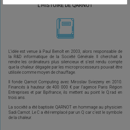
L’HISTOIRE DE QARNOT
L’idée est venue à Paul Benoît en 2003, alors responsable de
la R&D informatique de la Société Générale. Il cherchait à
rendre les ordinateurs plus silencieux et s’est rendu compte
que la chaleur dégagée par les microprocesseurs pouvait être
utilisée comme moyen de chauffage.
Il fonde Qarnot Computing avec Miroslav Sviezeny en 2010.
Financés à hauteur de 400 000 € par l’agence Paris Région
Entreprises et par Bpifrance, ils mettent au point le Q.rad en
trois ans.
La société a été baptisée QARNOT en hommage au physicien
Sadi Carnot. Le C a été remplacé par un Q car c’est le symbole
de la chaleur.