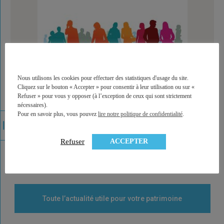
Nous utilisons les cookies pour effectuer des statistiques d'usage du site.
Cliquez sur le bouton « Accepter » pour consentir à leur utilisation ou sur «
Refuser » pour vous y opposer (à l’exception de ceux qui sont strictement
nécessaires).
Pour en savoir plus, vous pouvez
lire notre politique de confidentialité
.
UFC Que Choisir : un rapport sévère sur
l'activité des plateformes de crowdfunding
ACCEPTER
Refuser
Toute l’actualité utile pour votre patrimoine