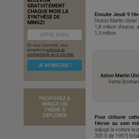
RECEVOIR
GRATUITEMENT
CHAQUE MOIS LA
Ensuite Jeudi 9 fé
SYNTHÈSE DE
l’Aston Martin Ulste
MINGZI
1,8 million d’euros,
1,3 million.
En vous inscrivant, vous
acceptez la
politique de
confidentialité de ce site Web
.
Aston Martin Uls
Vente Bonhams
PROPOSEZ À
MINGZI UN
THÈME À
EXPLORER
Pour clôturer cet
février au sein m
adjugé la voiture la 
335 S de 1957) totali