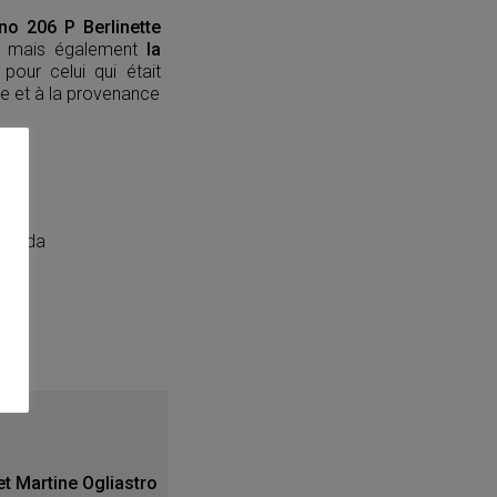
ino 206 P Berlinette
o, mais également
la
pour celui qui était
ire et à la provenance
Strada
et Martine Ogliastro