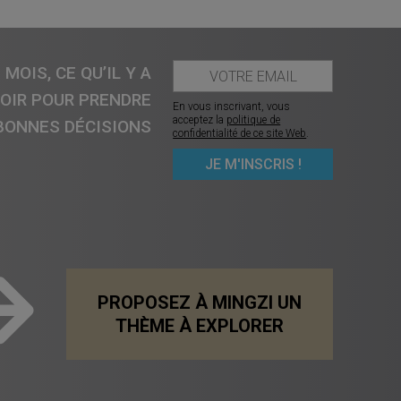
MOIS, CE QU’IL Y A
VOIR POUR PRENDRE
En vous inscrivant, vous
acceptez la
politique de
BONNES DÉCISIONS
confidentialité de ce site Web
.
PROPOSEZ À MINGZI UN
THÈME À EXPLORER