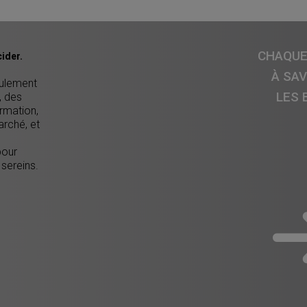
CHAQUE 
ider.
À SA
eulement
LES 
, des
ormation,
arché, et
pour
 sereins.