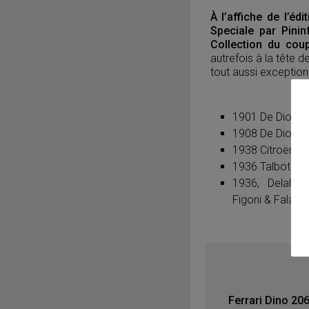
À l’affiche de l’éd
Speciale par Pinin
Collection du coup
autrefois à la tête d
tout aussi exception
1901 De Dion Bo
1908 De Dion B
1938 Citroën 7
1936 Talbot La
1936, Delaha
Figoni & Falasch
Ferrari Dino 206