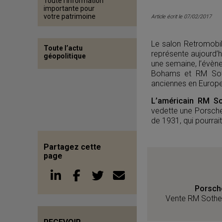
Toute l’information
importante pour
votre patrimoine
Article écrit le 07/02/2017
Le salon Retromobil
Toute l’actu
représente aujourd’
géopolitique
une semaine, l’évènem
Bohams et RM Sothe
anciennes en Europe
L’américain RM So
vedette une Porsche
de 1931, qui pourrait
Partagez cette
page
Porsch
Vente RM Sotheb