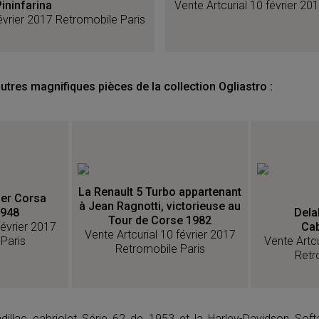
Pininfarina
Vente Artcurial 10 février 20
février 2017 Retromobile Paris
tres magnifiques pièces de la collection Ogliastro :
La Renault 5 Turbo appartenant
der Corsa
à Jean Ragnotti, victorieuse au
1948
Dela
Tour de Corse 1982
février 2017
Cab
Vente Artcurial 10 février 2017
Paris
Vente Artcu
Retromobile Paris
Retr
adillac cabriolet Série 62 de 1953 et la Harley-Davidson Soft