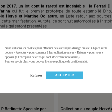
ition 2017, un lot dont la rareté est indéniable
:
la Ferrari D
farina
qui fut le premier prototype de route estampillé Din
le Hervé et Martine Ogliastro
, un juste retour aux sources 
e cette manifestation. Au total ce sont huit automobiles à l’histo
nelle qui seront présentées :
uton Type G Vis-à-vis
1935 Bugatti 57 Atalante
outon B1 Torpédo
1957 Osca Type S273
Nous utilisons les cookies pour effectuer des statistiques d'usage du site. Cliquez sur le
bouton « Accepter » pour consentir à leur utilisation ou sur « Refuser » pour vous y
C Coupé
1967 Bizzarrini 5300 GT 
opposer (à l’exception de ceux qui sont strictement nécessaires).
go T150C
1967 Bugatti Type 52
Pour en savoir plus, vous pouvez
lire notre politique de confidentialité
.
ye 135 Sport Roadster par
i
ACCEPTER
Refuser
 P Berlinette Speciale par
Collection du couple Hervé 