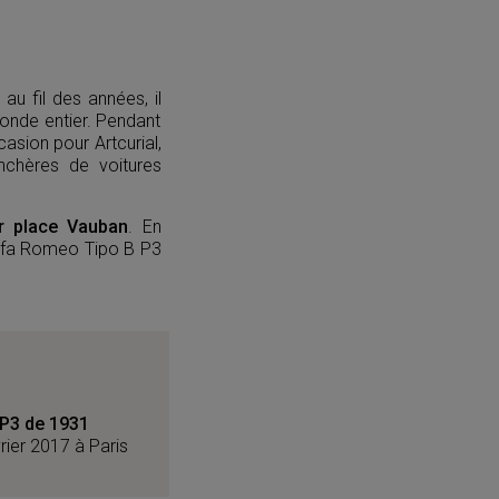
u fil des années, il
monde entier. Pendant
casion pour Artcurial,
nchères de voitures
er place Vauban
. En
Alfa Romeo Tipo B P3
P3 de 1931
rier 2017 à Paris