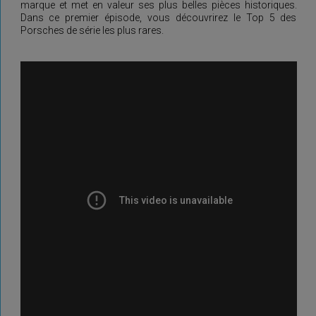
marque et met en valeur ses plus belles pièces historiques.
Dans ce premier épisode, vous découvrirez le Top 5 des
Porsches de série les plus rares.