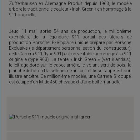
Zuffenhausen en Allemagne. Produit depuis 1963, le modèle
arbore la traditionnelle couleur « Irish Green » en hommage à la
911 originelle.
Jeudi 11 mai, après 54 ans de production, le millionième
exemplaire de la légendaire 911 sortait des ateliers de
production Porsche. Exemplaire unique préparé par Porsche
Exclusive (le département personnalisation du constructeur),
cette Carrera 911 (type 991) est un véritable hommage à la 911
originelle (type 963). La teinte « Irish Green » (vert irlandais),
le lettrage doré sur le capot arrière, le volant serti de bois, la
planche de bord et la sellerie mêlant cuir et tissu rappellent son
illustre ancêtre. Ce millionième modèle, une Carrera S coupé,
est équipé d’un kit de 450 chevaux et d’une boîte manuelle.