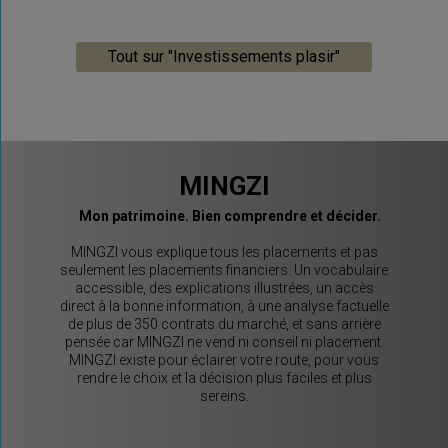
Tout sur "Investissements plasir"
MINGZI
Mon patrimoine. Bien comprendre et décider.
MINGZI vous explique tous les placements et pas
seulement les placements financiers. Un vocabulaire
accessible, des explications illustrées, un accès
direct à la bonne information, à une analyse factuelle
de plus de 350 contrats du marché, et sans arrière
pensée car MINGZI ne vend ni conseil ni placement.
MINGZI existe pour éclairer votre route, pour vous
rendre le choix et la décision plus faciles et plus
sereins.