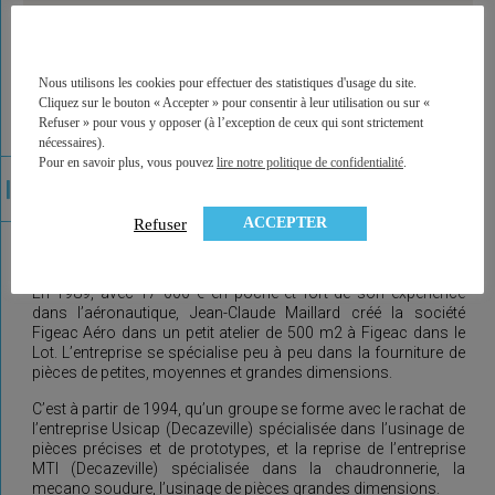
Nous utilisons les cookies pour effectuer des statistiques d'usage du site.
Cliquez sur le bouton « Accepter » pour consentir à leur utilisation ou sur «
L’HISTOIRE DE FIGEAC AÉRO
Refuser » pour vous y opposer (à l’exception de ceux qui sont strictement
nécessaires).
Pour en savoir plus, vous pouvez
lire notre politique de confidentialité
.
ACCEPTER
Refuser
En 1989, avec 17 000 € en poche et fort de son expérience
dans l’aéronautique, Jean-Claude Maillard créé la société
Figeac Aéro dans un petit atelier de 500 m2 à Figeac dans le
Lot. L’entreprise se spécialise peu à peu dans la fourniture de
pièces de petites, moyennes et grandes dimensions.
C’est à partir de 1994, qu’un groupe se forme avec le rachat de
l’entreprise Usicap (Decazeville) spécialisée dans l’usinage de
pièces précises et de prototypes, et la reprise de l’entreprise
MTI (Decazeville) spécialisée dans la chaudronnerie, la
mecano soudure, l’usinage de pièces grandes dimensions.