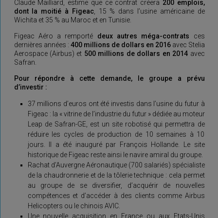
Claude Mailliard, estime que ce contrat créera
200 emplois,
dont la moitié à Figeac
, 15 % dans l’usine américaine de
Wichita et 35 % au Maroc et en Tunisie.
Figeac Aéro a remporté
deux autres méga-contrats
ces
dernières années :
400 millions de dollars en 2016
avec Stelia
Aerospace (Airbus) et
500 millions de dollars en 2014
avec
Safran.
Pour répondre à cette demande, le groupe a prévu
d’investir :
37 millions d’euros ont été investis dans l’usine du futur à
Figeac : la « vitrine de l’industrie du futur » dédiée au moteur
Leap de Safran-GE, est un site robotisé qui permettra de
réduire les cycles de production de 10 semaines à 10
jours. Il a été inauguré par François Hollande. Le site
historique de Figeac reste ainsi le navire amiral du groupe.
Rachat d’Auvergne Aéronautique (700 salariés) spécialiste
de la chaudronnerie et de la tôlerie technique : cela permet
au groupe de se diversifier, d’acquérir de nouvelles
compétences et d’accéder à des clients comme Airbus
Helicopters ou le chinois AVIC.
Une nouvelle acquisition en France ou aux Etats-Unis