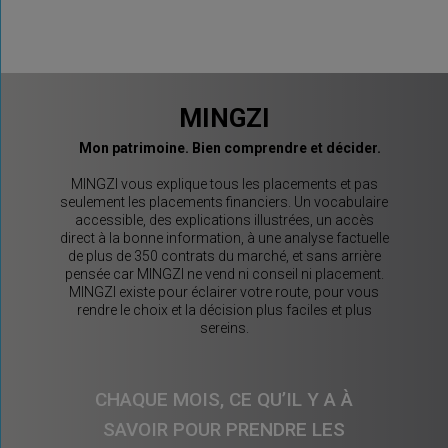
MINGZI
Mon patrimoine. Bien comprendre et décider.
MINGZI vous explique tous les placements et pas
seulement les placements financiers. Un vocabulaire
accessible, des explications illustrées, un accès
direct à la bonne information, à une analyse factuelle
de plus de 350 contrats du marché, et sans arrière
pensée car MINGZI ne vend ni conseil ni placement.
MINGZI existe pour éclairer votre route, pour vous
rendre le choix et la décision plus faciles et plus
sereins.
CHAQUE MOIS, CE QU’IL Y A À
SAVOIR POUR PRENDRE LES