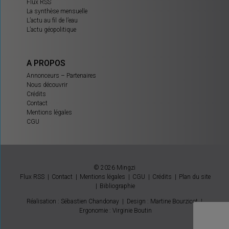
Flux RSS
La synthèse mensuelle
L’actu au fil de l’eau
L’actu géopolitique
A PROPOS
Annonceurs – Partenaires
Nous découvrir
Crédits
Contact
Mentions légales
CGU
© 2026 Mingzi
Flux RSS
Contact
Mentions légales
CGU
Crédits
Plan du site
Bibliographie
Réalisation : Sébastien Chandonay
|
Design : Martine Bourzicot
|
Ergonomie : Virginie Boutin