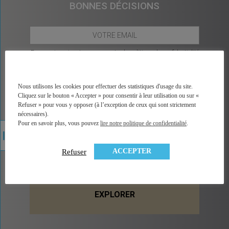
BONNES DÉCISIONS
En vous inscrivant, vous acceptez la
politique de confidentialité
de ce site Web
.
Nous utilisons les cookies pour effectuer des statistiques d'usage du site.
Cliquez sur le bouton « Accepter » pour consentir à leur utilisation ou sur «
Refuser » pour vous y opposer (à l’exception de ceux qui sont strictement
nécessaires).
Pour en savoir plus, vous pouvez
lire notre politique de confidentialité
.
CONTACT
ACCEPTER
Refuser
PROPOSEZ À MINGZI UN THÈME À
EXPLORER