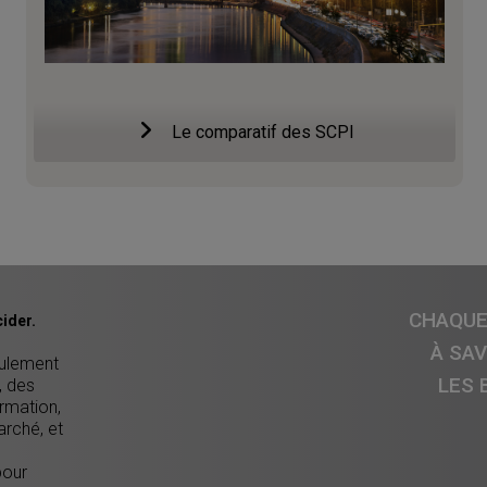
Le comparatif des SCPI
CHAQUE 
ider.
À SA
eulement
LES 
, des
ormation,
arché, et
pour