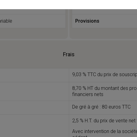
Ratio endettement
riable
Provisions
Frais
9,03 % TTC du prix de souscrip
8,70 % HT du montant des
pro
financiers nets
De gré à gré : 80 euros TTC
2,5 % H.T. du prix de vente net
Avec intervention de la socié