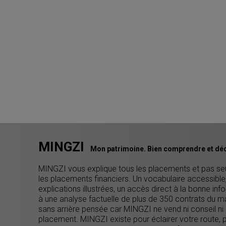
MINGZI
Mon patrimoine. Bien comprendre et déc
MINGZI vous explique tous les placements et pas s
les placements financiers. Un vocabulaire accessible
explications illustrées, un accès direct à la bonne inf
à une analyse factuelle de plus de 350 contrats du m
sans arrière pensée car MINGZI ne vend ni conseil ni
placement. MINGZI existe pour éclairer votre route, 