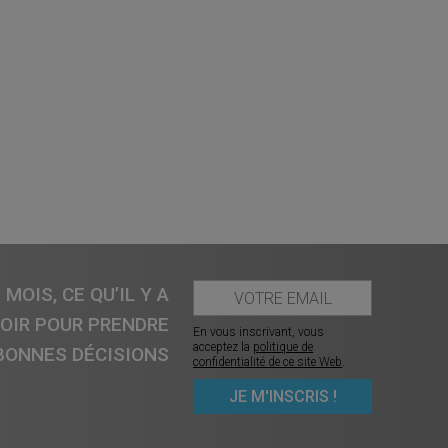
MOIS, CE QU’IL Y A
VOIR POUR PRENDRE
En vous inscrivant, vous
acceptez la
politique de
BONNES DÉCISIONS
confidentialité de ce site Web
.