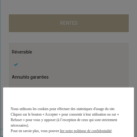
RENTES
Réversible
Annuités garanties
Majorée / minorée
Nous utilisons les cookies pour effectuer des statistiques d'usage du site.
Cliquez sur le bouton « Accepter » pour consentir à leur utilisation ou sur «
Refuser » pour vous y opposer (à l’exception de ceux qui sont strictement
nécessaires).
Dépendance
Pour en savoir plus, vous pouvez
lire notre politique de confidentialité
.