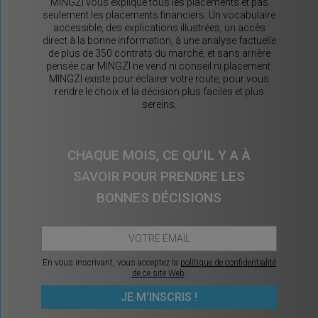
MINGZI vous explique tous les placements et pas
seulement les placements financiers. Un vocabulaire
accessible, des explications illustrées, un accès
direct à la bonne information, à une analyse factuelle
de plus de 350 contrats du marché, et sans arrière
pensée car MINGZI ne vend ni conseil ni placement.
MINGZI existe pour éclairer votre route, pour vous
rendre le choix et la décision plus faciles et plus
sereins.
CHAQUE MOIS, CE QU’IL Y A À
SAVOIR POUR PRENDRE LES
BONNES DÉCISIONS
En vous inscrivant, vous acceptez la
politique de confidentialité
de ce site Web
.