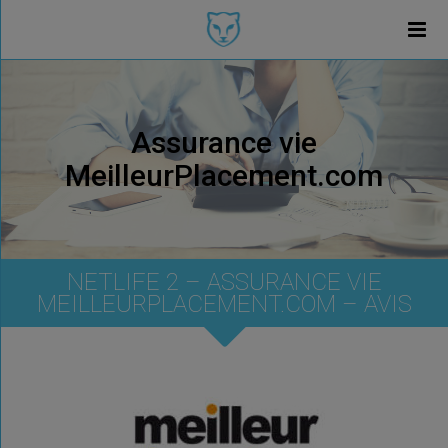
Assurance vie
MeilleurPlacement.com
NETLIFE 2 – ASSURANCE VIE
MEILLEURPLACEMENT.COM – AVIS