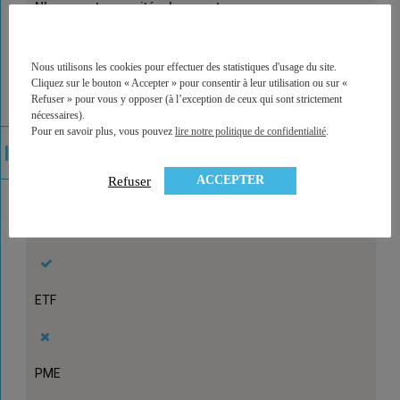
Nb supports en unités de compte
180
Nous utilisons les cookies pour effectuer des statistiques d'usage du site.
Diversification géographique
Cliquez sur le bouton « Accepter » pour consentir à leur utilisation ou sur «
Refuser » pour vous y opposer (à l’exception de ceux qui sont strictement
nécessaires).
Pour en savoir plus, vous pouvez
lire notre politique de confidentialité
.
Diversification sectorielle / thématique
ACCEPTER
Refuser
Immobilier – SCPI, OPCI, SCI
ETF
PME