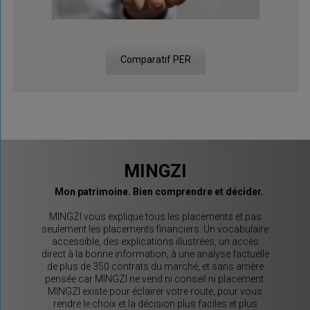
Comparatif PER
MINGZI
Mon patrimoine. Bien comprendre et décider.
MINGZI vous explique tous les placements et pas
seulement les placements financiers. Un vocabulaire
accessible, des explications illustrées, un accès
direct à la bonne information, à une analyse factuelle
de plus de 350 contrats du marché, et sans arrière
pensée car MINGZI ne vend ni conseil ni placement.
MINGZI existe pour éclairer votre route, pour vous
rendre le choix et la décision plus faciles et plus