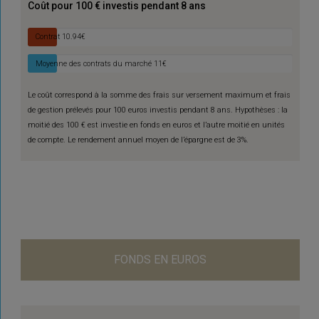
Coût pour 100 € investis pendant 8 ans
Contrat
10.94€
Moyenne des contrats du marché
11€
Le coût correspond à la somme des frais sur versement maximum et frais
de gestion prélevés pour 100 euros investis pendant 8 ans. Hypothèses : la
moitié des 100 € est investie en fonds en euros et l’autre moitié en unités
de compte. Le rendement annuel moyen de l’épargne est de 3%.
FONDS EN EUROS