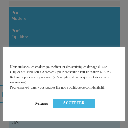
Profil
Modéré
Profil
Equilibre
Profil
Dynamique
Nous utilisons les cookies pour effectuer des statistiques d'usage du site.
Profil
Cliquez sur le bouton « Accepter » pour consentir à leur utilisation ou sur «
Offensif
Refuser » pour vous y opposer (à l’exception de ceux qui sont strictement
nécessaires).
Part max en actifs risqués
Pour en savoir plus, vous pouvez
lire notre politique de confidentialité
.
25%
ACCEPTER
Refuser
50%
75%