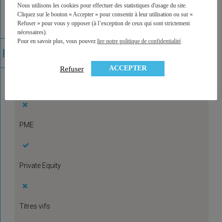
Diversification sectorielle / thématique
Nous utilisons les cookies pour effectuer des statistiques d'usage du site.
Cliquez sur le bouton « Accepter » pour consentir à leur utilisation ou sur «
Refuser » pour vous y opposer (à l’exception de ceux qui sont strictement
nécessaires).
Pour en savoir plus, vous pouvez
lire notre politique de confidentialité
.
Immobilier – SCPI, OPCI, SCI
ACCEPTER
Refuser
ETF
PME
Private Equity
Titres vifs