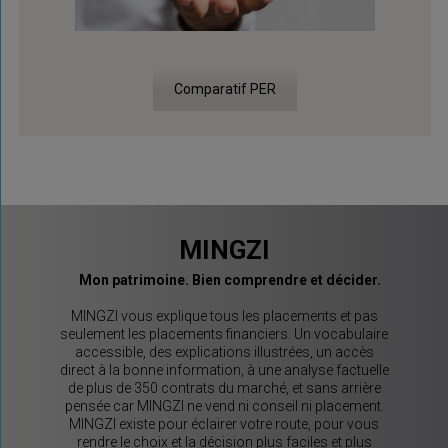
Comparatif PER
MINGZI
Mon patrimoine. Bien comprendre et décider.
MINGZI vous explique tous les placements et pas
seulement les placements financiers. Un vocabulaire
accessible, des explications illustrées, un accès
direct à la bonne information, à une analyse factuelle
de plus de 350 contrats du marché, et sans arrière
pensée car MINGZI ne vend ni conseil ni placement.
MINGZI existe pour éclairer votre route, pour vous
rendre le choix et la décision plus faciles et plus