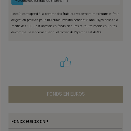
Moyenne des contrats du marché
11€
Le coût correspond à la somme des frais sur versement maximum et frais
de gestion prélevés pour 100 euros investis pendant 8 ans. Hypothèses : la
moitié des 100 € est investie en fonds en euros et l’autre moitié en unités
de compte. Le rendement annuel moyen de l’épargne est de 3%.
FONDS EN EUROS
FONDS EUROS CNP