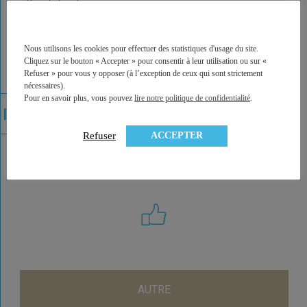
Private Equity
Nous utilisons les cookies pour effectuer des statistiques d'usage du site.
Titres vifs
Cliquez sur le bouton « Accepter » pour consentir à leur utilisation ou sur «
Refuser » pour vous y opposer (à l’exception de ceux qui sont strictement
nécessaires).
Pour en savoir plus, vous pouvez
lire notre politique de confidentialité
.
Gestion pilotée
ACCEPTER
Refuser
AUTRE