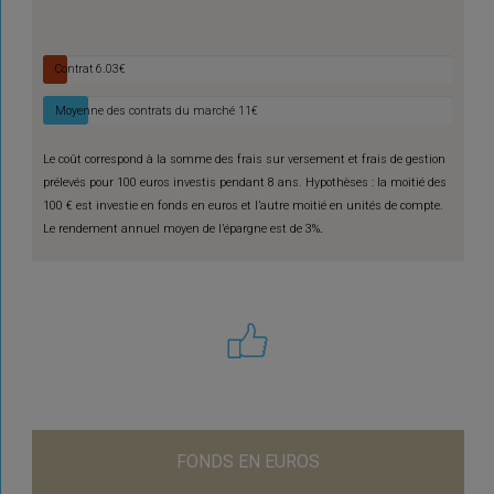
Contrat
6.03€
Moyenne des contrats du marché
11€
Le coût correspond à la somme des frais sur versement et frais de gestion
prélevés pour 100 euros investis pendant 8 ans. Hypothèses : la moitié des
100 € est investie en fonds en euros et l’autre moitié en unités de compte.
Le rendement annuel moyen de l’épargne est de 3%
.
FONDS EN EUROS