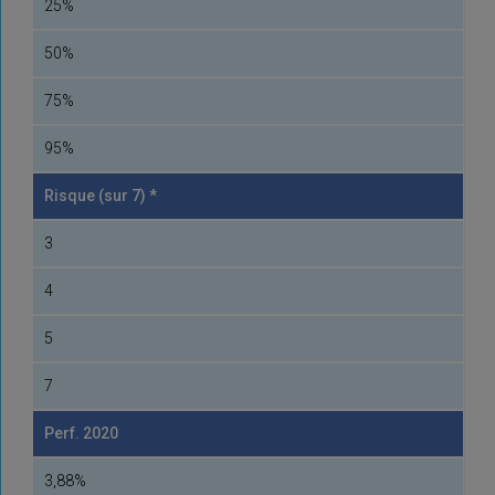
25%
50%
75%
95%
Risque (sur 7) *
3
4
5
7
Perf. 2020
3,88%