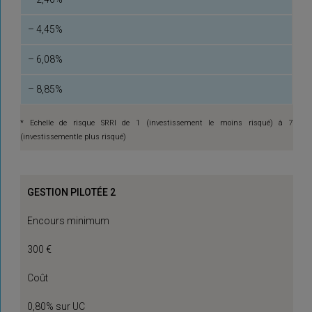
– 4,45%
– 6,08%
– 8,85%
* Echelle de risque SRRI de 1 (investissement le moins risqué) à 7
(investissementle plus risqué)
GESTION PILOTÉE 2
Encours minimum
300 €
Coût
0,80% sur UC