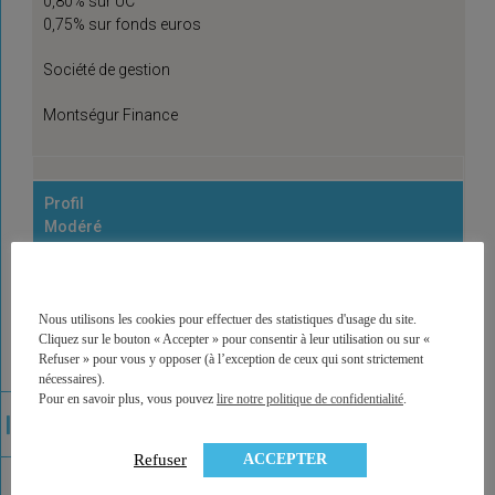
0,80% sur UC
0,75% sur fonds euros
Société de gestion
Montségur Finance
Profil
Modéré
Profil
Equilibre
Nous utilisons les cookies pour effectuer des statistiques d'usage du site.
Cliquez sur le bouton « Accepter » pour consentir à leur utilisation ou sur «
Profil
Refuser » pour vous y opposer (à l’exception de ceux qui sont strictement
Dynamique
nécessaires).
Pour en savoir plus, vous pouvez
lire notre politique de confidentialité
.
Profil
Offensif
ACCEPTER
Refuser
Part max en actifs risqués