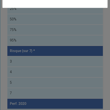
25%
50%
75%
95%
Risque (sur 7) *
3
4
5
7
Perf. 2020