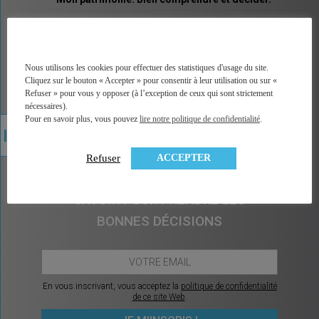
MINGZI vous explique tous les placements et pas
seulement les placements financiers. Un vocabulaire
accessible, des explications illustrées, un accès
direct à la bonne information, à une analyse factuelle
Nous utilisons les cookies pour effectuer des statistiques d'usage du site.
de plus de 350 contrats du marché, et sans arrière
Cliquez sur le bouton « Accepter » pour consentir à leur utilisation ou sur «
pensée car MINGZI ne vend ni conseil ni placement.
Refuser » pour vous y opposer (à l’exception de ceux qui sont strictement
MINGZI existe pour éclairer votre route, pour vous
nécessaires).
rendre le choix et la décision plus faciles et plus
Pour en savoir plus, vous pouvez
lire notre politique de confidentialité
.
sereins.
ACCEPTER
Refuser
CHAQUE MOIS, CE QU’IL Y A À
SAVOIR POUR PRENDRE LES
BONNES DÉCISIONS
En vous inscrivant, vous acceptez la
politique de confidentialité
de ce site Web
.