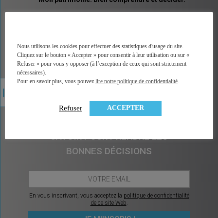
MINGZI vous explique tous les placements et pas
seulement les placements financiers. Un vocabulaire
accessible, des explications illustrées, un accès
direct à la bonne information, à une analyse factuelle
Nous utilisons les cookies pour effectuer des statistiques d'usage du site.
de plus de 350 contrats du marché, et sans arrière
Cliquez sur le bouton « Accepter » pour consentir à leur utilisation ou sur «
pensée car MINGZI ne vend ni conseil ni placement.
Refuser » pour vous y opposer (à l’exception de ceux qui sont strictement
MINGZI existe pour éclairer votre route, pour vous
nécessaires).
rendre le choix et la décision plus faciles et plus
Pour en savoir plus, vous pouvez
lire notre politique de confidentialité
.
sereins.
ACCEPTER
Refuser
CHAQUE MOIS, CE QU’IL Y A À
SAVOIR POUR PRENDRE LES
BONNES DÉCISIONS
En vous inscrivant, vous acceptez la
politique de confidentialité
de ce site Web
.