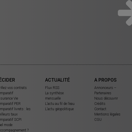
ÉCIDER
ACTUALITÉ
A PROPOS
rifiez vos contrats
Flux RSS
Annonceurs –
mparatif
La synthèse
Partenaires
surance Vie
mensuelle
Nous découvrir
mparatif PER
L’actu au fil de l’eau
Crédits
mparatif livrets : les
L’actu géopolitique
Contact
illeurs taux
Mentions légales
mparatif SCPI
CGU
el mode
accompagnement ?