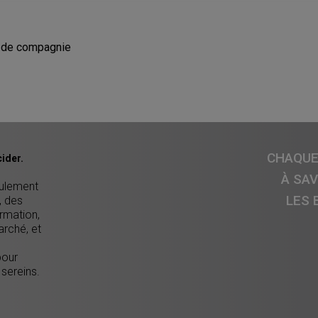
 de compagnie
CHAQUE 
ider.
À SA
eulement
LES 
, des
ormation,
arché, et
pour
 sereins.