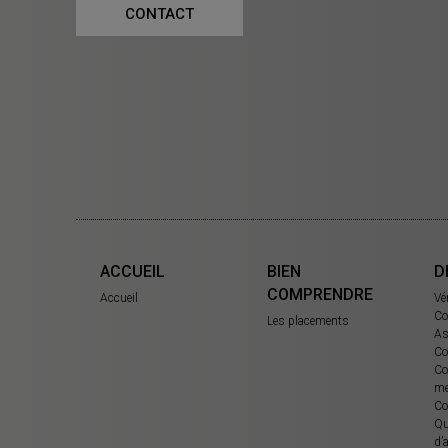
CONTACT
ACCUEIL
BIEN
D
COMPRENDRE
Accueil
Vé
Co
Les placements
As
Co
Co
me
Co
Qu
d’