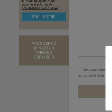
En vous inscrivant, vous
acceptez la
politique de
confidentialité de ce site Web
.
PROPOSEZ À
MINGZI UN
THÈME À
EXPLORER
En soumettant ce 
demande et de la rela