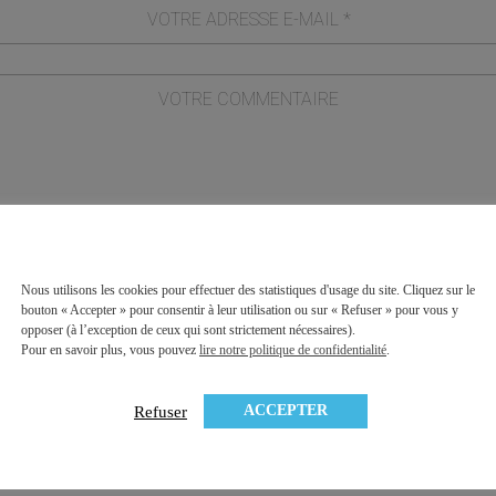
Nous utilisons les cookies pour effectuer des statistiques d'usage du site. Cliquez sur le
formulaire, j'accepte que les informations saisies soient exploitées dan
bouton « Accepter » pour consentir à leur utilisation ou sur « Refuser » pour vous y
opposer (à l’exception de ceux qui sont strictement nécessaires).
tion commerciale qui peut en découler.
Politique de confidentialité de ce 
Pour en savoir plus, vous pouvez
lire notre politique de confidentialité
.
ACCEPTER
Refuser
* champs requis