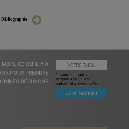
Bibliographie
MOIS, CE QU’IL Y A
VOIR POUR PRENDRE
En vous inscrivant, vous
acceptez la
politique de
BONNES DÉCISIONS
confidentialité de ce site Web
.