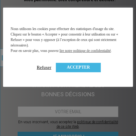
MINGZI vous explique tous les placements et pas
seulement les placements financiers. Un vocabulaire
accessible, des explications illustrées, un accès
direct à la bonne information, à une analyse factuelle
Nous utilisons les cookies pour effectuer des statistiques d'usage du site.
de plus de 350 contrats du marché, et sans arrière
Cliquez sur le bouton « Accepter » pour consentir à leur utilisation ou sur «
pensée car MINGZI ne vend ni conseil ni placement.
Refuser » pour vous y opposer (à l’exception de ceux qui sont strictement
MINGZI existe pour éclairer votre route, pour vous
nécessaires).
rendre le choix et la décision plus faciles et plus
Pour en savoir plus, vous pouvez
lire notre politique de confidentialité
.
sereins.
ACCEPTER
Refuser
CHAQUE MOIS, CE QU’IL Y A À
SAVOIR POUR PRENDRE LES
BONNES DÉCISIONS
En vous inscrivant, vous acceptez la
politique de confidentialité
de ce site Web
.