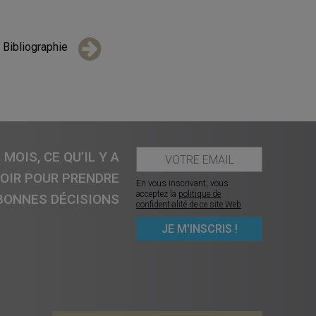
Bibliographie
MOIS, CE QU’IL Y A
VOIR POUR PRENDRE
En vous inscrivant, vous
acceptez la
politique de
BONNES DÉCISIONS
confidentialité de ce site Web
.