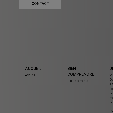
CONTACT
ACCUEIL
BIEN
D
COMPRENDRE
Accueil
Vé
Co
Les placements
As
Co
Co
me
Co
Qu
d’