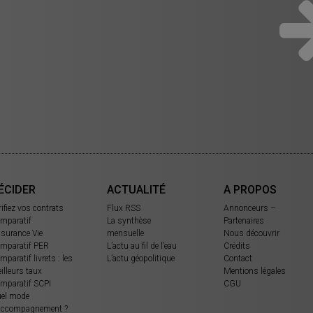
ÉCIDER
ACTUALITÉ
A PROPOS
rifiez vos contrats
Flux RSS
Annonceurs –
mparatif
La synthèse
Partenaires
surance Vie
mensuelle
Nous découvrir
mparatif PER
L’actu au fil de l’eau
Crédits
mparatif livrets : les
L’actu géopolitique
Contact
illeurs taux
Mentions légales
mparatif SCPI
CGU
el mode
accompagnement ?