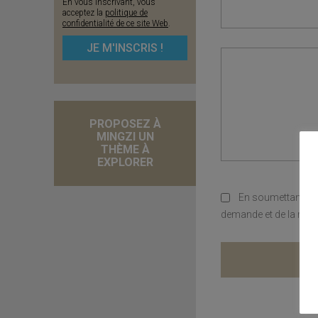
En vous inscrivant, vous
acceptez la
politique de
confidentialité de ce site Web
.
PROPOSEZ À
MINGZI UN
THÈME À
EXPLORER
En soumettant ce 
demande et de la rela