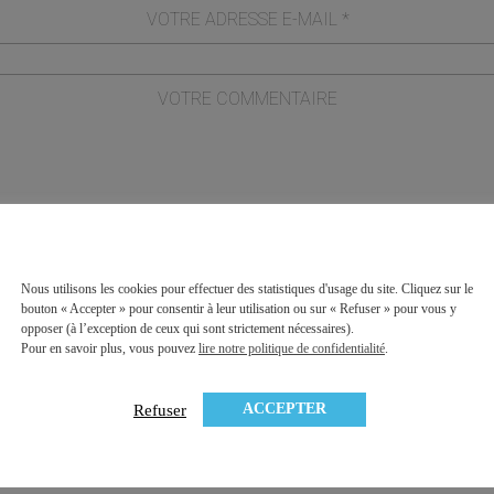
Nous utilisons les cookies pour effectuer des statistiques d'usage du site. Cliquez sur le
formulaire, j'accepte que les informations saisies soient exploitées dan
bouton « Accepter » pour consentir à leur utilisation ou sur « Refuser » pour vous y
opposer (à l’exception de ceux qui sont strictement nécessaires).
tion commerciale qui peut en découler.
Politique de confidentialité de ce 
Pour en savoir plus, vous pouvez
lire notre politique de confidentialité
.
ACCEPTER
Refuser
* champs requis