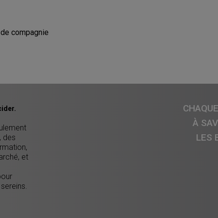
 de compagnie
CHAQUE 
ider.
À SA
eulement
LES 
, des
ormation,
arché, et
pour
 sereins.