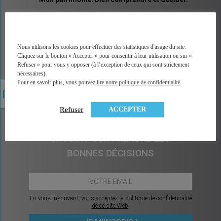
MINGZI vous explique tous les placements et pas
seulement les placements financiers. Un vocabulaire
accessible, des explications illustrées, un accès
direct à la bonne information, à une analyse factuelle
Nous utilisons les cookies pour effectuer des statistiques d'usage du site.
de plus de 350 contrats du marché, et sans arrière
Cliquez sur le bouton « Accepter » pour consentir à leur utilisation ou sur «
pensée car MINGZI ne vend ni conseil ni placement.
Refuser » pour vous y opposer (à l’exception de ceux qui sont strictement
MINGZI existe pour éclairer votre route, pour vous
nécessaires).
rendre le choix et la décision plus faciles et plus
Pour en savoir plus, vous pouvez
lire notre politique de confidentialité
.
sereins.
ACCEPTER
Refuser
CHAQUE MOIS, CE QU’IL Y A À
SAVOIR POUR PRENDRE LES
BONNES DÉCISIONS
En vous inscrivant, vous acceptez la
politique de confidentialité
de ce site Web
.