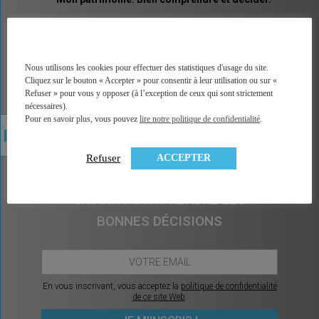
MINGZI vous explique tous les placements et pas
seulement les placements financiers. Un vocabulaire
accessible, des explications illustrées, un accès
direct à la bonne information, à une analyse factuelle
Nous utilisons les cookies pour effectuer des statistiques d'usage du site.
de plus de 350 contrats du marché, et sans arrière
Cliquez sur le bouton « Accepter » pour consentir à leur utilisation ou sur «
pensée car MINGZI ne vend ni conseil ni placement.
Refuser » pour vous y opposer (à l’exception de ceux qui sont strictement
MINGZI existe pour éclairer votre route, pour vous
nécessaires).
rendre le choix et la décision plus faciles et plus
Pour en savoir plus, vous pouvez
lire notre politique de confidentialité
.
sereins.
ACCEPTER
Refuser
CHAQUE MOIS, CE QU’IL Y A À
SAVOIR POUR PRENDRE LES
BONNES DÉCISIONS
En vous inscrivant, vous acceptez la
politique de confidentialité
de ce site Web
.