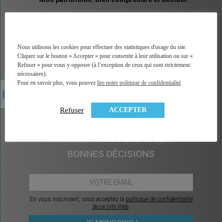
MINGZI vous explique tous les placements et pas
seulement les placements financiers. Un vocabulaire
accessible, des explications illustrées, un accès
direct à la bonne information, à une analyse factuelle
Nous utilisons les cookies pour effectuer des statistiques d'usage du site.
de plus de 350 contrats du marché, et sans arrière
Cliquez sur le bouton « Accepter » pour consentir à leur utilisation ou sur «
pensée car MINGZI ne vend ni conseil ni placement.
Refuser » pour vous y opposer (à l’exception de ceux qui sont strictement
MINGZI existe pour éclairer votre route, pour vous
nécessaires).
rendre le choix et la décision plus faciles et plus
Pour en savoir plus, vous pouvez
lire notre politique de confidentialité
.
sereins.
ACCEPTER
Refuser
CHAQUE MOIS, CE QU’IL Y A À
SAVOIR POUR PRENDRE LES
BONNES DÉCISIONS
En vous inscrivant, vous acceptez la
politique de confidentialité
de ce site Web
.