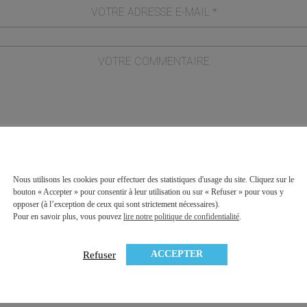
Nous utilisons les cookies pour effectuer des statistiques d'usage du site. Cliquez sur le
formulaire, j'accepte que les informations saisies soient exploitées dan
bouton « Accepter » pour consentir à leur utilisation ou sur « Refuser » pour vous y
opposer (à l’exception de ceux qui sont strictement nécessaires).
tion commerciale qui peut en découler.
Politique de confidentialité de ce 
Pour en savoir plus, vous pouvez
lire notre politique de confidentialité
.
ACCEPTER
Refuser
* champs requis