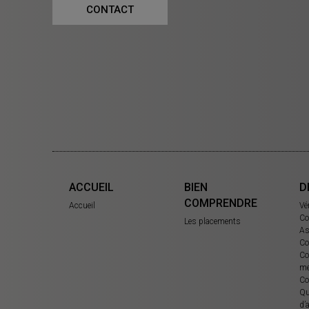
CONTACT
ACCUEIL
BIEN
D
COMPRENDRE
Accueil
Vé
Co
Les placements
As
Co
Co
me
Co
Qu
d’