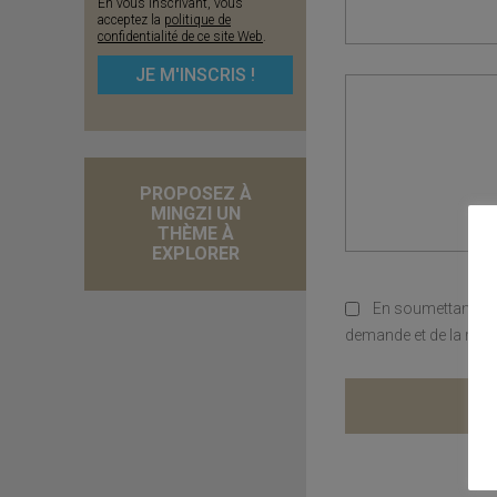
En vous inscrivant, vous
acceptez la
politique de
confidentialité de ce site Web
.
PROPOSEZ À
MINGZI UN
THÈME À
EXPLORER
En soumettant ce 
demande et de la rela