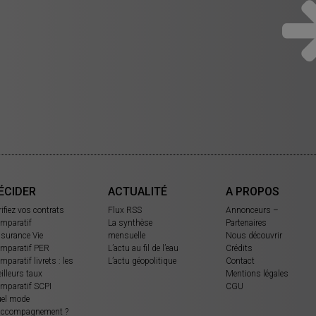
ÉCIDER
ACTUALITÉ
A PROPOS
rifiez vos contrats
Flux RSS
Annonceurs –
mparatif
La synthèse
Partenaires
surance Vie
mensuelle
Nous découvrir
mparatif PER
L’actu au fil de l’eau
Crédits
mparatif livrets : les
L’actu géopolitique
Contact
illeurs taux
Mentions légales
mparatif SCPI
CGU
el mode
accompagnement ?