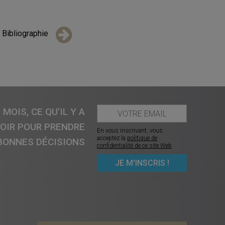
Bibliographie
MOIS, CE QU’IL Y A
VOIR POUR PRENDRE
En vous inscrivant, vous
acceptez la
politique de
BONNES DÉCISIONS
confidentialité de ce site Web
.