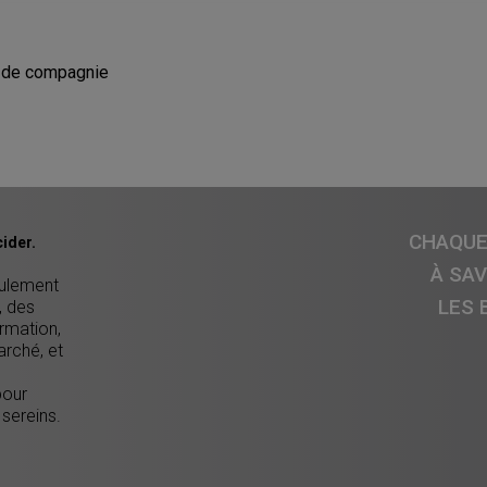
 de compagnie
CHAQUE 
ider.
À SA
eulement
LES 
, des
ormation,
arché, et
pour
 sereins.