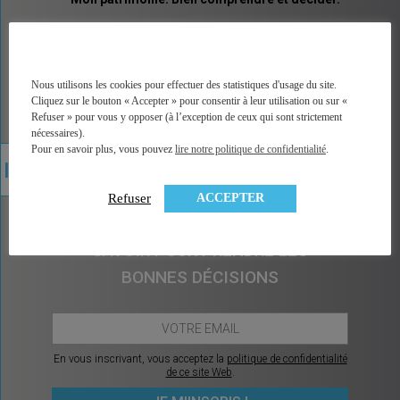
MINGZI vous explique tous les placements et pas
seulement les placements financiers. Un vocabulaire
accessible, des explications illustrées, un accès
direct à la bonne information, à une analyse factuelle
Nous utilisons les cookies pour effectuer des statistiques d'usage du site.
de plus de 350 contrats du marché, et sans arrière
Cliquez sur le bouton « Accepter » pour consentir à leur utilisation ou sur «
pensée car MINGZI ne vend ni conseil ni placement.
Refuser » pour vous y opposer (à l’exception de ceux qui sont strictement
MINGZI existe pour éclairer votre route, pour vous
nécessaires).
rendre le choix et la décision plus faciles et plus
Pour en savoir plus, vous pouvez
lire notre politique de confidentialité
.
sereins.
ACCEPTER
Refuser
CHAQUE MOIS, CE QU’IL Y A À
SAVOIR POUR PRENDRE LES
BONNES DÉCISIONS
En vous inscrivant, vous acceptez la
politique de confidentialité
de ce site Web
.