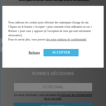
MINGZI vous explique tous les placements et pas
seulement les placements financiers. Un vocabulaire
accessible, des explications illustrées, un accès
direct à la bonne information, à une analyse factuelle
Nous utilisons les cookies pour effectuer des statistiques d'usage du site.
de plus de 350 contrats du marché, et sans arrière
Cliquez sur le bouton « Accepter » pour consentir à leur utilisation ou sur «
pensée car MINGZI ne vend ni conseil ni placement.
Refuser » pour vous y opposer (à l’exception de ceux qui sont strictement
MINGZI existe pour éclairer votre route, pour vous
nécessaires).
rendre le choix et la décision plus faciles et plus
Pour en savoir plus, vous pouvez
lire notre politique de confidentialité
.
sereins.
ACCEPTER
Refuser
CHAQUE MOIS, CE QU’IL Y A À
SAVOIR POUR PRENDRE LES
BONNES DÉCISIONS
En vous inscrivant, vous acceptez la
politique de confidentialité
de ce site Web
.