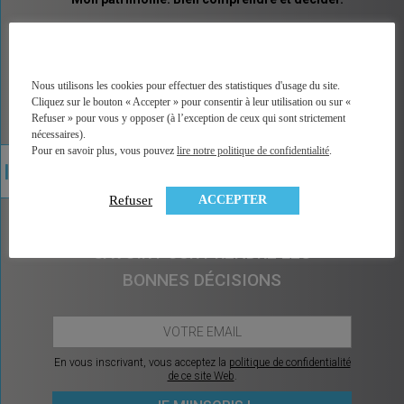
MINGZI vous explique tous les placements et pas
seulement les placements financiers. Un vocabulaire
accessible, des explications illustrées, un accès
direct à la bonne information, à une analyse factuelle
Nous utilisons les cookies pour effectuer des statistiques d'usage du site.
de plus de 350 contrats du marché, et sans arrière
Cliquez sur le bouton « Accepter » pour consentir à leur utilisation ou sur «
pensée car MINGZI ne vend ni conseil ni placement.
Refuser » pour vous y opposer (à l’exception de ceux qui sont strictement
MINGZI existe pour éclairer votre route, pour vous
nécessaires).
rendre le choix et la décision plus faciles et plus
Pour en savoir plus, vous pouvez
lire notre politique de confidentialité
.
sereins.
ACCEPTER
Refuser
CHAQUE MOIS, CE QU’IL Y A À
SAVOIR POUR PRENDRE LES
BONNES DÉCISIONS
En vous inscrivant, vous acceptez la
politique de confidentialité
de ce site Web
.