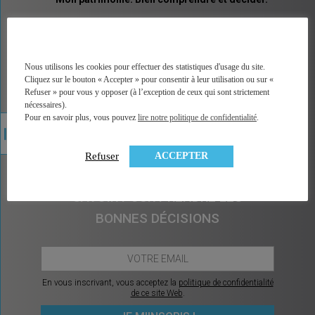
MINGZI vous explique tous les placements et pas
seulement les placements financiers. Un vocabulaire
accessible, des explications illustrées, un accès
direct à la bonne information, à une analyse factuelle
Nous utilisons les cookies pour effectuer des statistiques d'usage du site.
de plus de 350 contrats du marché, et sans arrière
Cliquez sur le bouton « Accepter » pour consentir à leur utilisation ou sur «
pensée car MINGZI ne vend ni conseil ni placement.
Refuser » pour vous y opposer (à l’exception de ceux qui sont strictement
MINGZI existe pour éclairer votre route, pour vous
nécessaires).
rendre le choix et la décision plus faciles et plus
Pour en savoir plus, vous pouvez
lire notre politique de confidentialité
.
sereins.
ACCEPTER
Refuser
CHAQUE MOIS, CE QU’IL Y A À
SAVOIR POUR PRENDRE LES
BONNES DÉCISIONS
En vous inscrivant, vous acceptez la
politique de confidentialité
de ce site Web
.