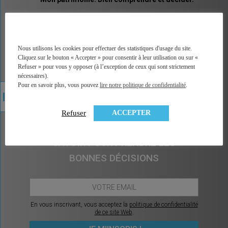
MINGZI vous explique tous les placements et pas
seulement les placements financiers. Un vocabulaire
accessible, des explications illustrées, un accès
direct à la bonne information, à une analyse factuelle
Nous utilisons les cookies pour effectuer des statistiques d'usage du site.
de plus de 350 contrats du marché, et sans arrière
Cliquez sur le bouton « Accepter » pour consentir à leur utilisation ou sur «
pensée car MINGZI ne vend ni conseil ni placement.
Refuser » pour vous y opposer (à l’exception de ceux qui sont strictement
MINGZI existe pour éclairer votre route, pour vous
nécessaires).
rendre le choix et la décision plus faciles et plus
Pour en savoir plus, vous pouvez
lire notre politique de confidentialité
.
sereins.
ACCEPTER
Refuser
CHAQUE MOIS, CE QU’IL Y A À
SAVOIR POUR PRENDRE LES
BONNES DÉCISIONS
En vous inscrivant, vous acceptez la
politique de confidentialité
de ce site Web
.