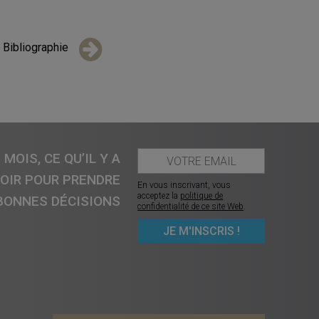
Bibliographie
MOIS, CE QU’IL Y A
VOIR POUR PRENDRE
En vous inscrivant, vous
acceptez la
politique de
BONNES DÉCISIONS
confidentialité de ce site Web
.