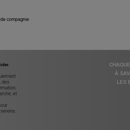
 de compagnie
CHAQUE 
ider.
À SA
eulement
LES 
, des
ormation,
arché, et
pour
 sereins.