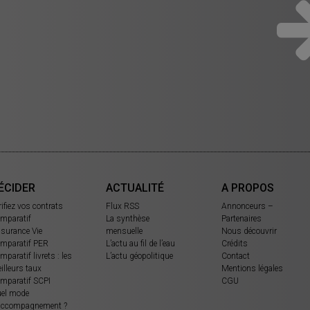
ÉCIDER
ACTUALITÉ
A PROPOS
rifiez vos contrats
Flux RSS
Annonceurs –
mparatif
La synthèse
Partenaires
surance Vie
mensuelle
Nous découvrir
mparatif PER
L’actu au fil de l’eau
Crédits
mparatif livrets : les
L’actu géopolitique
Contact
illeurs taux
Mentions légales
mparatif SCPI
CGU
el mode
accompagnement ?