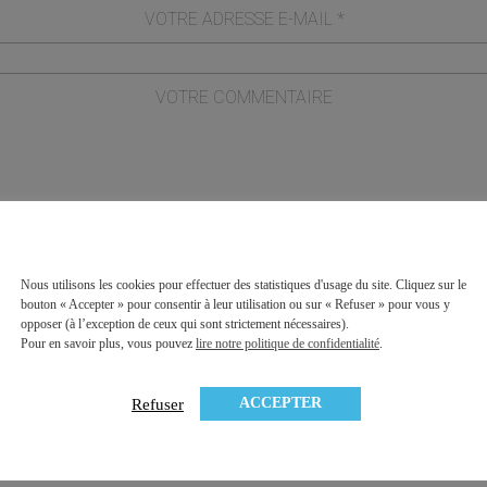
Nous utilisons les cookies pour effectuer des statistiques d'usage du site. Cliquez sur le
formulaire, j'accepte que les informations saisies soient exploitées dan
bouton « Accepter » pour consentir à leur utilisation ou sur « Refuser » pour vous y
opposer (à l’exception de ceux qui sont strictement nécessaires).
tion commerciale qui peut en découler.
Politique de confidentialité de ce 
Pour en savoir plus, vous pouvez
lire notre politique de confidentialité
.
ACCEPTER
Refuser
* champs requis