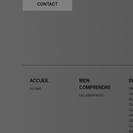
CONTACT
ACCUEIL
BIEN
D
COMPRENDRE
Accueil
Vé
Co
Les placements
As
Co
Co
me
Co
Qu
d’