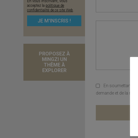
En vous inscrivant, vous
acceptez la
politique de
confidentialité de ce site Web
.
PROPOSEZ À
MINGZI UN
THÈME À
EXPLORER
En soumettant ce 
demande et de la rela