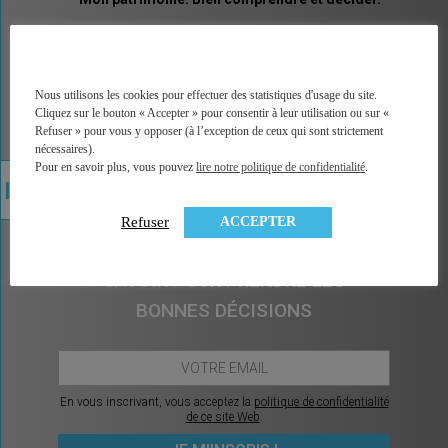
MINGZI vous explique tous les placements et pas
seulement les placements financiers. Un vocabulaire
accessible, des explications illustrées, un accès
direct à la bonne information, à une analyse factuelle
Nous utilisons les cookies pour effectuer des statistiques d'usage du site.
de plus de 350 contrats du marché, et sans arrière
Cliquez sur le bouton « Accepter » pour consentir à leur utilisation ou sur «
pensée car MINGZI ne vend ni conseil ni placement.
Refuser » pour vous y opposer (à l’exception de ceux qui sont strictement
MINGZI existe pour éclairer votre route, pour vous
nécessaires).
rendre le choix et la décision plus faciles et plus
Pour en savoir plus, vous pouvez
lire notre politique de confidentialité
.
sereins.
ACCEPTER
Refuser
CHAQUE MOIS, CE QU’IL Y A À
SAVOIR POUR PRENDRE LES
BONNES DÉCISIONS
En vous inscrivant, vous acceptez la
politique de confidentialité
de ce site Web
.