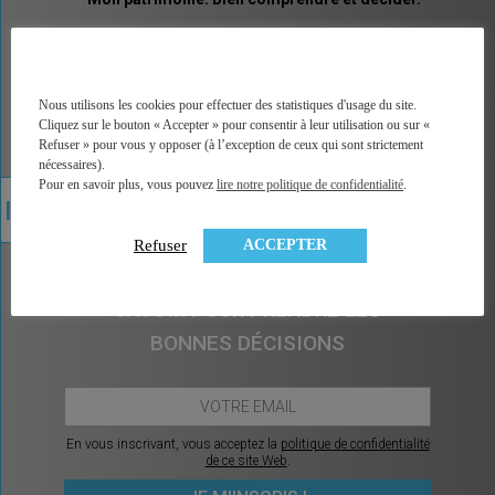
MINGZI vous explique tous les placements et pas
seulement les placements financiers. Un vocabulaire
accessible, des explications illustrées, un accès
direct à la bonne information, à une analyse factuelle
Nous utilisons les cookies pour effectuer des statistiques d'usage du site.
de plus de 350 contrats du marché, et sans arrière
Cliquez sur le bouton « Accepter » pour consentir à leur utilisation ou sur «
pensée car MINGZI ne vend ni conseil ni placement.
Refuser » pour vous y opposer (à l’exception de ceux qui sont strictement
MINGZI existe pour éclairer votre route, pour vous
nécessaires).
rendre le choix et la décision plus faciles et plus
Pour en savoir plus, vous pouvez
lire notre politique de confidentialité
.
sereins.
ACCEPTER
Refuser
CHAQUE MOIS, CE QU’IL Y A À
SAVOIR POUR PRENDRE LES
BONNES DÉCISIONS
En vous inscrivant, vous acceptez la
politique de confidentialité
de ce site Web
.